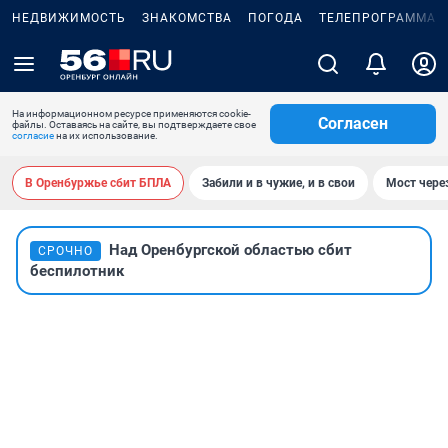
НЕДВИЖИМОСТЬ
ЗНАКОМСТВА
ПОГОДА
ТЕЛЕПРОГРАММА
На информационном ресурсе применяются cookie-
Согласен
файлы. Оставаясь на сайте, вы подтверждаете свое
согласие
на их использование.
В Оренбуржье сбит БПЛА
Забили и в чужие, и в свои
Мост чере
Над Оренбургской областью сбит
СРОЧНО
беспилотник