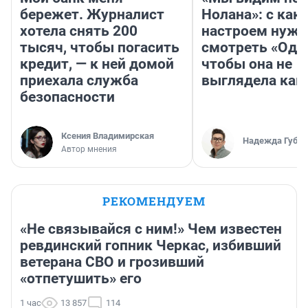
бережет. Журналист
Нолана»: с как
хотела снять 200
настроем нужн
тысяч, чтобы погасить
смотреть «Оди
кредит, — к ней домой
чтобы она не
приехала служба
выглядела как
безопасности
Ксения Владимирская
Надежда Губар
Автор мнения
РЕКОМЕНДУЕМ
«Не связывайся с ним!» Чем известен
ревдинский гопник Черкас, избивший
ветерана СВО и грозивший
«отпетушить» его
1 час
13 857
114