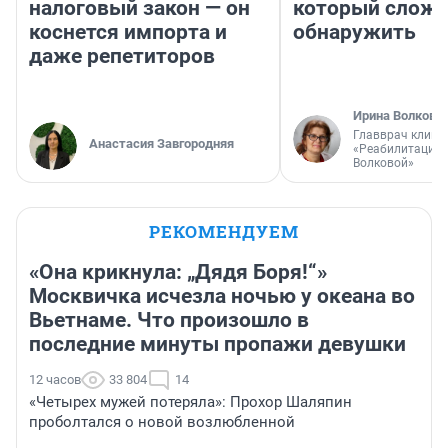
налоговый закон — он
который слож
коснется импорта и
обнаружить
даже репетиторов
Ирина Волкова
Главврач клини
Анастасия Завгородняя
«Реабилитация 
Волковой»
РЕКОМЕНДУЕМ
«Она крикнула: „Дядя Боря!“»
Москвичка исчезла ночью у океана во
Вьетнаме. Что произошло в
последние минуты пропажи девушки
12 часов
33 804
14
«Четырех мужей потеряла»: Прохор Шаляпин
проболтался о новой возлюбленной