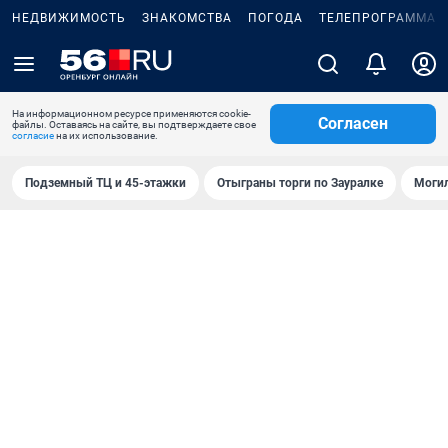
НЕДВИЖИМОСТЬ
ЗНАКОМСТВА
ПОГОДА
ТЕЛЕПРОГРАММА
На информационном ресурсе применяются cookie-
Согласен
файлы. Оставаясь на сайте, вы подтверждаете свое
согласие
на их использование.
Подземный ТЦ и 45-этажки
Отыграны торги по Зауралке
Могил