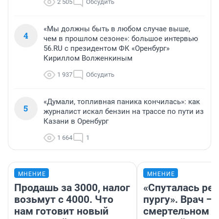
2 505
Обсудить
«Мы должны быть в любом случае выше,
4
чем в прошлом сезоне»: большое интервью
56.RU с президентом ФК «Оренбург»
Кириллом Волженкиным
1 937
Обсудить
«Думали, топливная паника кончилась»: как
5
журналист искал бензин на трассе по пути из
Казани в Оренбург
1 664
1
МНЕНИЕ
МНЕНИЕ
Продашь за 3000, налог
«Спуталась реч
возьмут с 4000. Что
пургу». Врач — 
нам готовит новый
смертельном д