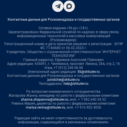
Контактные данные для Роскомнадзора и государственных органов
Сетевое издание «56.ру» (18+).
Зарегистрировано Федеральной службой по надзору в сфере связи,
информационных технологий и массовых коммуникаций
(Роскомнадзор).
Регистрационный номер и дата принятия решения о регистрации: ЭЛ №
ФС 77-84680 от 06.02.2023 г.
Учредитель: Общество с ограниченной ответственностью "ИНТЕРНЕТ
ТЕХНОЛОГИИ"
Главный редактор: Ефремов Анатолий Павлович
Адрес редакции: 454091, г. Челябинск, проспект Ленина, 26А, стр.2, 16
этаж, +7 (912) 246-56-56
Электронный адрес редакции:
56@shkulev.ru
Контактные данные для Роскомнадзора и государственных органов:
juristchel@shkulev.ru
Техподдержка:
help@shkulev.ru
По вопросам коммерческого сотрудничества:
Жапарова Жанна, менеджер по работе с федеральными клиентами
zhanna.zhaparova@shkulev.ru
, моб. + 7 982 640 34 32
Ревина Мария, директор по работе с федеральными клиентами
mariya.revina@shkulev.ru
, моб. +7 910 402 4056
Редакция сайта не несет ответственности за достоверность
информации, содержащейся в рекламных объявлениях.