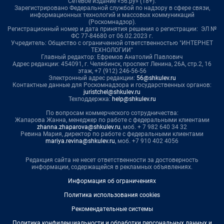
Сетевое издание «56.ру» (18+).
Зарегистрировано Федеральной службой по надзору в сфере связи,
информационных технологий и массовых коммуникаций
(Роскомнадзор).
Регистрационный номер и дата принятия решения о регистрации: ЭЛ №
ФС 77-84680 от 06.02.2023 г.
Учредитель: Общество с ограниченной ответственностью "ИНТЕРНЕТ
ТЕХНОЛОГИИ"
Главный редактор: Ефремов Анатолий Павлович
Адрес редакции: 454091, г. Челябинск, проспект Ленина, 26А, стр.2, 16
этаж, +7 (912) 246-56-56
Электронный адрес редакции:
56@shkulev.ru
Контактные данные для Роскомнадзора и государственных органов:
juristchel@shkulev.ru
Техподдержка:
help@shkulev.ru
По вопросам коммерческого сотрудничества:
Жапарова Жанна, менеджер по работе с федеральными клиентами
zhanna.zhaparova@shkulev.ru
, моб. + 7 982 640 34 32
Ревина Мария, директор по работе с федеральными клиентами
mariya.revina@shkulev.ru
, моб. +7 910 402 4056
Редакция сайта не несет ответственности за достоверность
информации, содержащейся в рекламных объявлениях.
Информация об ограничениях
Политика использования cookies
Рекомендательные системы
Политика конфиденциальности и обработки персональных данных и