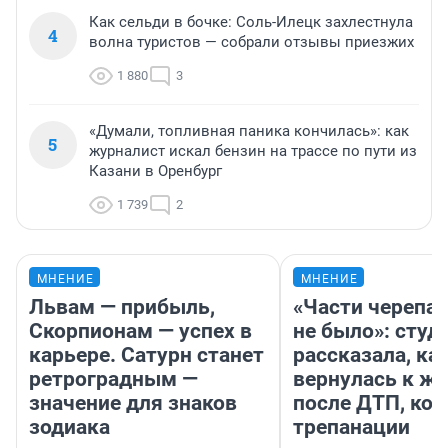
Как сельди в бочке: Соль-Илецк захлестнула
4
волна туристов — собрали отзывы приезжих
1 880
3
«Думали, топливная паника кончилась»: как
5
журналист искал бензин на трассе по пути из
Казани в Оренбург
1 739
2
МНЕНИЕ
МНЕНИЕ
Львам — прибыль,
«Части черепа 
Скорпионам — успех в
не было»: студ
карьере. Сатурн станет
рассказала, ка
ретроградным —
вернулась к ж
значение для знаков
после ДТП, ко
зодиака
трепанации