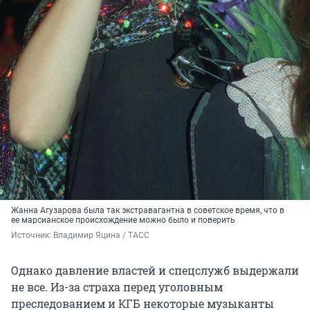
Жанна Агузарова была так экстравагантна в советское время, что в
ее марсианское происхождение можно было и поверить
Источник: 
Владимир Яцина / ТАСС
Однако давление властей и спецслужб выдержали
не все. Из-за страха перед уголовным
преследованием и КГБ некоторые музыканты