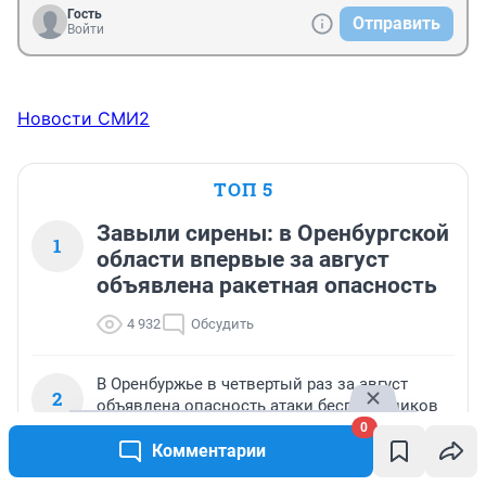
Гость
Отправить
Войти
Новости СМИ2
ТОП 5
Завыли сирены: в Оренбургской
1
области впервые за август
объявлена ракетная опасность
4 932
Обсудить
В Оренбуржье в четвертый раз за август
2
объявлена опасность атаки беспилотников
0
2 745
Обсудить
Комментарии