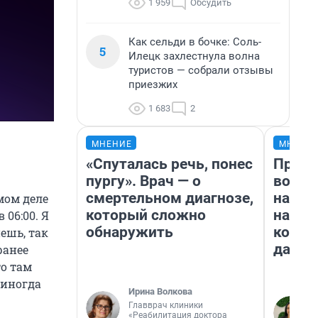
1 959
Обсудить
Как сельди в бочке: Соль-
5
Илецк захлестнула волна
туристов — собрали отзывы
приезжих
1 683
2
МНЕНИЕ
МНЕНИ
«Спуталась речь, понес
Прода
пургу». Врач — о
возьм
смертельном диагнозе,
нам г
мом деле
который сложно
налог
 06:00. Я
обнаружить
косне
ешь, так
даже 
ранее
то там
 иногда
Ирина Волкова
Главврач клиники
«Реабилитация доктора