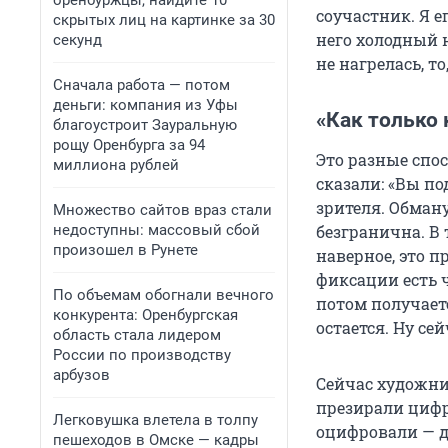
оренбуржцы, найдите 10
соучастник. Я е
скрытых лиц на картинке за 30
него холодный 
секунд
не нагрелась, то
Сначала работа — потом
деньги: компания из Уфы
«Как только 
благоустроит Зауральную
рощу Оренбурга за 94
Это разные спос
миллиона рублей
сказали: «Вы п
зрителя. Обман
Множество сайтов враз стали
недоступны: массовый сбой
безгранична. В 
произошел в Рунете
наверное, это п
фиксации есть ч
По объемам обогнали вечного
потом получаетс
конкурента: Оренбургская
остается. Ну сей
область стала лидером
России по производству
арбузов
Сейчас художни
презирали цифру
Легковушка влетела в толпу
оцифровали — дл
пешеходов в Омске — кадры