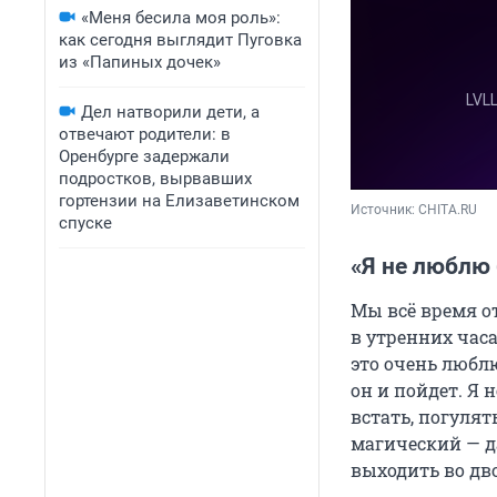
«Меня бесила моя роль»:
как сегодня выглядит Пуговка
из «Папиных дочек»
Дел натворили дети, а
отвечают родители: в
Оренбурге задержали
подростков, вырвавших
гортензии на Елизаветинском
Источник: 
CHITA.RU
спуске
«Я не люблю
Мы всё время от
в утренних часа
это очень любл
он и пойдет. Я 
встать, погулять
магический — да
выходить во дв