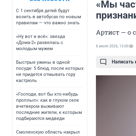
«Мы час
С 1 сентября детей будут
признан
возить в автобусах по новым
правилам — что важно знать
Артист — о 
«Ну вот и всё»: звезда
«Дома-2» развелась с
6 июля 2026, 13:00
молодым мужем
Написать
Быстрые ужины в одной
посуде: 5 блюд, после которых
не придется отмывать гору
кастрюль
«Господи, вот бы кто-нибудь
проплыл»: как в глухом селе
вчетвером выживают
последние жители, к которым
подбираются медведи
Смоленскую область накрыл