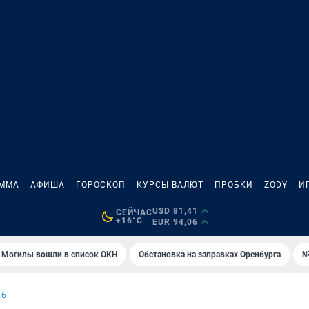
АММА
АФИША
ГОРОСКОП
КУРСЫ ВАЛЮТ
ПРОБКИ
ZODY
И
USD 81,41
СЕЙЧАС
+16°C
EUR 94,06
Могилы вошли в список ОКН
Обстановка на заправках Оренбурга
№
26