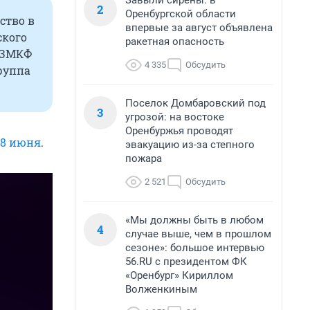
Завыли сирены: в
2
Оренбургской области
ство в
впервые за август объявлена
ского
ракетная опасность
 ЗМКФ
4 335
Обсудить
группа
Поселок Домбаровский под
3
угрозой: на востоке
Оренбуржья проводят
 8 июня
.
эвакуацию из-за степного
пожара
2 521
Обсудить
«Мы должны быть в любом
4
случае выше, чем в прошлом
сезоне»: большое интервью
56.RU с президентом ФК
«Оренбург» Кириллом
Волженкиным