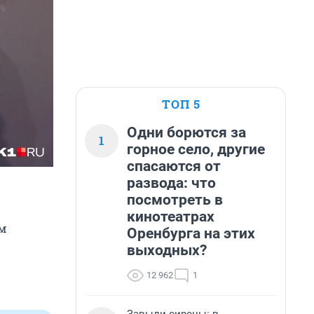
ТОП 5
Одни борются за
1
горное село, другие
спасаются от
развода: что
посмотреть в
кинотеатрах
м
Оренбурга на этих
выходных?
12 962
1