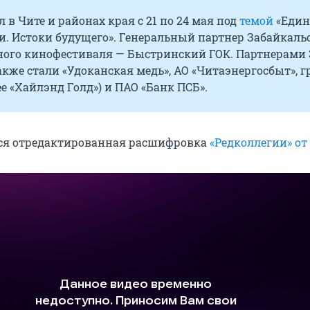
в Чите и районах края с 21 по 24 мая под
темой
«Един
и. Истоки будущего». Генеральный партнер Забайкаль
ого кинофестиваля — Быстринский ГОК. Партнерами
также стали «Удоканская медь», АО «Читаэнергосбыт», 
ее «Хайлэнд Голд») и ПАО «Банк ПСБ».
ся отредактированная расшифровка
«Редколлегии» от