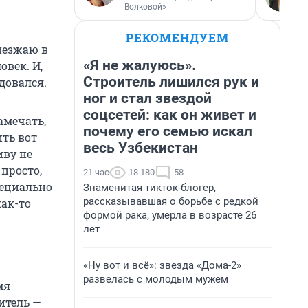
Волковой»
РЕКОМЕНДУЕМ
иезжаю в
«Я не жалуюсь».
овек. И,
Строитель лишился рук и
довался.
ног и стал звездой
соцсетей: как он живет и
амечать,
почему его семью искал
ить вот
весь Узбекистан
иву не
 просто,
21 час
18 180
58
пециально
Знаменитая тикток-блогер,
рассказывавшая о борьбе с редкой
как-то
формой рака, умерла в возрасте 26
лет
«Ну вот и всё»: звезда «Дома-2»
развелась с молодым мужем
мя
ритель —