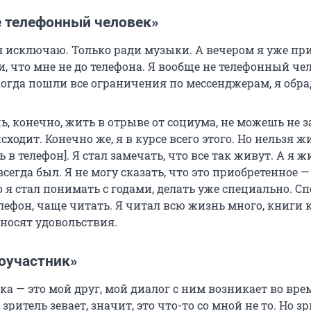
е телефонный человек»
я исключаю. Только ради музыки. А вечером я уже пр
, что мне не до телефона. Я вообще не телефонный чел
когда пошли все ограничения по мессенджерам, я обра
, конечно, жить в отрыве от социума, не можешь не з
сходит. Конечно же, я в курсе всего этого. Но нельзя ж
 в телефон]. Я стал замечать, что все так живут. А я ж
всегда был. Я не могу сказать, что это приобретенное —
о я стал понимать с годами, делать уже специально. С
лефон, чаще читать. Я читал всю жизнь много, книги 
носят удовольствия.
соучастник»
а — это мой друг, мой диалог с ним возникает во вре
зритель зевает, значит, это что-то со мной не то. Но з