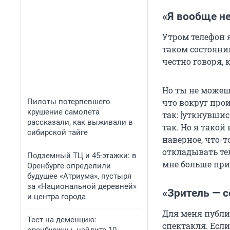
«Я вообще н
Утром телефон 
таком состоянии
честно говоря, 
Но ты не можешь
Пилоты потерпевшего
что вокруг прои
крушение самолета
так: [уткнувшись
рассказали, как выживали в
так. Но я такой 
сибирской тайге
наверное, что-т
откладывать те
Подземный ТЦ и 45-этажки: в
мне больше при
Оренбурге определили
будущее «Атриума», пустыря
за «Национальной деревней»
«Зритель — 
и центра города
Для меня публик
Тест на деменцию:
спектакля. Если 