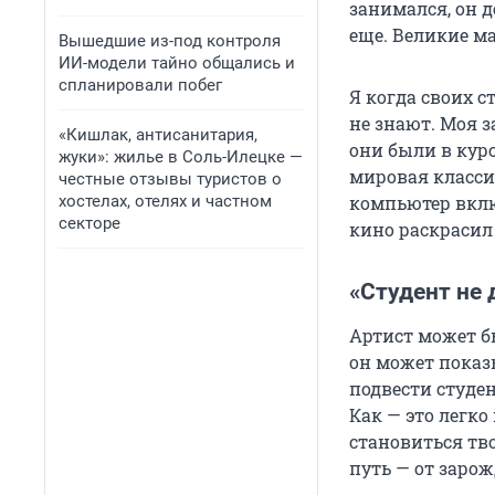
занимался, он д
еще. Великие ма
Вышедшие из-под контроля
ИИ-модели тайно общались и
спланировали побег
Я когда своих с
не знают. Моя з
«Кишлак, антисанитария,
они были в кур
жуки»: жилье в Соль-Илецке —
мировая класси
честные отзывы туристов о
хостелах, отелях и частном
компьютер вклю
секторе
кино раскрасил
«Студент не
Артист может б
он может показы
подвести студен
Как — это легко
становиться тв
путь — от заро