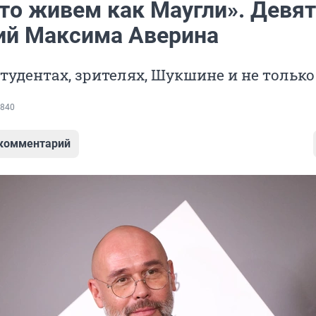
то живем как Маугли». Девя
ий Максима Аверина
студентах, зрителях, Шукшине и не только
840
 комментарий