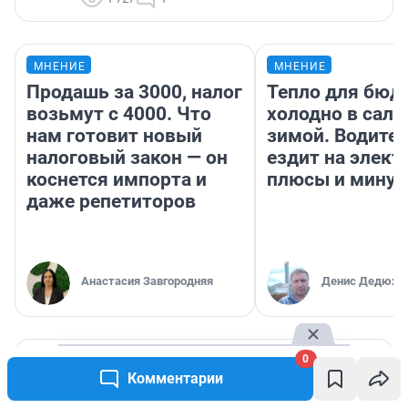
МНЕНИЕ
МНЕНИЕ
Продашь за 3000, налог
Тепло для бюд
возьмут с 4000. Что
холодно в сало
нам готовит новый
зимой. Водител
налоговый закон — он
ездит на элект
коснется импорта и
плюсы и мину
даже репетиторов
Анастасия Завгородняя
Денис Дедюхи
РЕКОМЕНДУЕМ
0
Комментарии
Сезон черники в Мурманской области: