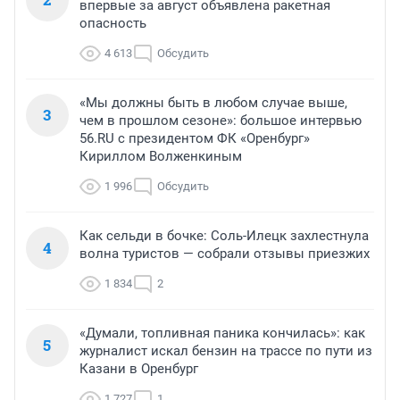
впервые за август объявлена ракетная
опасность
4 613
Обсудить
«Мы должны быть в любом случае выше,
3
чем в прошлом сезоне»: большое интервью
56.RU с президентом ФК «Оренбург»
Кириллом Волженкиным
1 996
Обсудить
Как сельди в бочке: Соль-Илецк захлестнула
4
волна туристов — собрали отзывы приезжих
1 834
2
«Думали, топливная паника кончилась»: как
5
журналист искал бензин на трассе по пути из
Казани в Оренбург
1 727
1