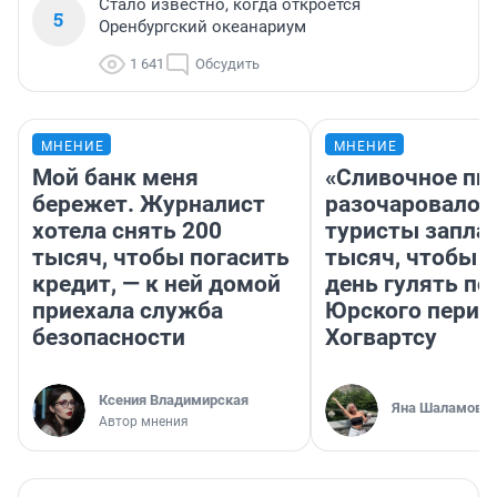
Стало известно, когда откроется
5
Оренбургский океанариум
1 641
Обсудить
МНЕНИЕ
МНЕНИЕ
Мой банк меня
«Сливочное пи
бережет. Журналист
разочаровало»
хотела снять 200
туристы запла
тысяч, чтобы погасить
тысяч, чтобы 
кредит, — к ней домой
день гулять по
приехала служба
Юрского перио
безопасности
Хогвартсу
Ксения Владимирская
Яна Шаламова
Автор мнения