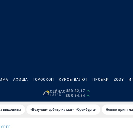
АММА
АФИША
ГОРОСКОП
КУРСЫ ВАЛЮТ
ПРОБКИ
ZODY
И
USD 82,17
СЕЙЧАС
+31°C
EUR 94,84
на выходных
«Везучий» арбитр на матч «Оренбурга»
Новый врип гла
БУРГЕ