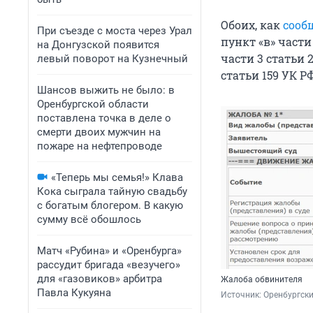
Обоих, как
сооб
При съезде с моста через Урал
пункт «в» части 
на Донгузской появится
части 3 статьи 2
левый поворот на Кузнечный
статьи 159 УК Р
Шансов выжить не было: в
Оренбургской области
поставлена точка в деле о
смерти двоих мужчин на
пожаре на нефтепроводе
«Теперь мы семья!» Клава
Кока сыграла тайную свадьбу
с богатым блогером. В какую
сумму всё обошлось
Матч «Рубина» и «Оренбурга»
рассудит бригада «везучего»
для «газовиков» арбитра
Жалоба обвинителя
Павла Кукуяна
Источник: 
Оренбургски