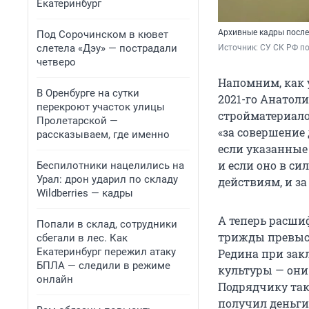
Екатеринбург
Архивные кадры после
Под Сорочинском в кювет
слетела «Дэу» — пострадали
Источник: 
СУ СК РФ по
четверо
Напомним, как у
В Оренбурге на сутки
2021-го Анатол
перекроют участок улицы
стройматериало
Пролетарской —
«за совершение
рассказываем, где именно
если указанные
и если оно в с
Беспилотники нацелились на
Урал: дрон ударил по складу
действиям, и за
Wildberries — кадры
А теперь расши
Попали в склад, сотрудники
трижды превыс
сбегали в лес. Как
Екатеринбург пережил атаку
Редина при зак
БПЛА — следили в режиме
культуры — они
онлайн
Подрядчику так
получил деньги