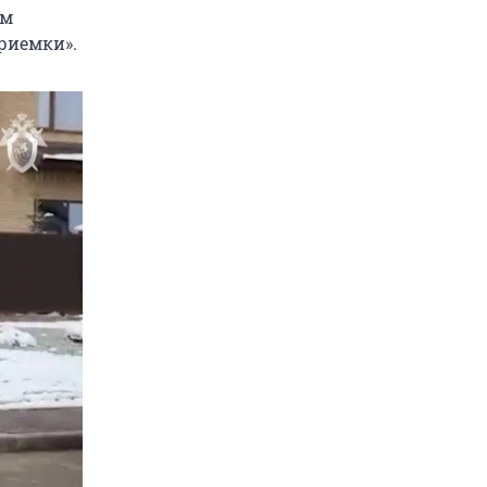
ом
приемки».