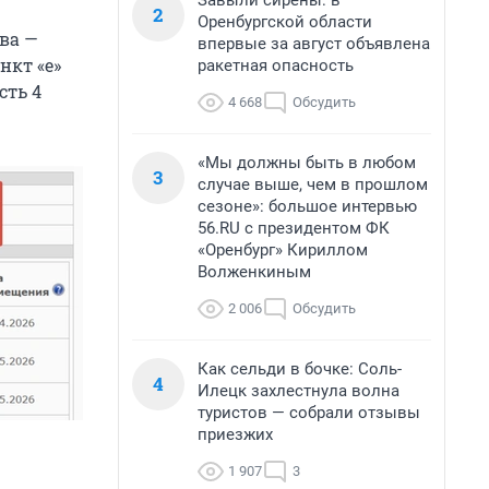
Завыли сирены: в
2
Оренбургской области
ва —
впервые за август объявлена
нкт «е»
ракетная опасность
сть 4
4 668
Обсудить
«Мы должны быть в любом
3
случае выше, чем в прошлом
сезоне»: большое интервью
56.RU с президентом ФК
«Оренбург» Кириллом
Волженкиным
2 006
Обсудить
Как сельди в бочке: Соль-
4
Илецк захлестнула волна
туристов — собрали отзывы
приезжих
1 907
3