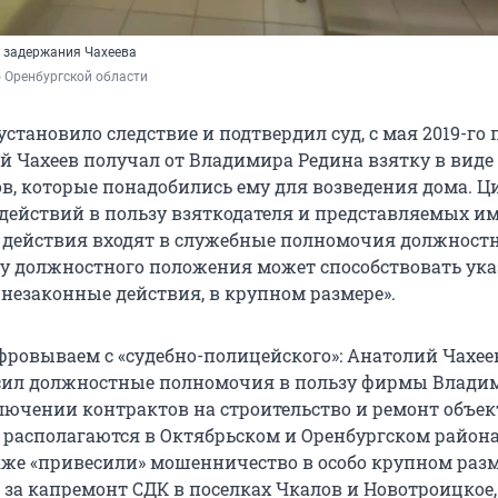
 задержания Чахеева
 Оренбургской области
становило следствие и подтвердил суд, с мая 2019-го 
ий Чахеев получал от Владимира Редина взятку в виде
в, которые понадобились ему для возведения дома. Ц
 действий в пользу взяткодателя и представляемых им
 действия входят в служебные полномочия должност
илу должностного положения может способствовать у
 незаконные действия, в крупном размере».
фровываем с «судебно-полицейского»: Анатолий Чахее
ил должностные полномочия в пользу фирмы Влади
лючении контрактов на строительство и ремонт объек
 располагаются в Октябрьском и Оренбургском района
же «привесили» мошенничество в особо крупном разм
 за капремонт СДК в поселках Чкалов и Новотроицкое,