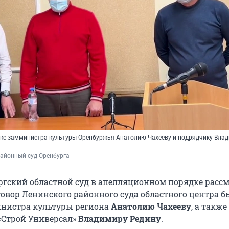
кс-замминистра культуры Оренбуржья Анатолию Чахееву и подрядчику Вла
районный суд Оренбурга
ргский областной суд в апелляционном порядке расс
овор Ленинского районного суда областного центра 
инистра культуры региона
Анатолию Чахееву
, а также
«Строй Универсал»
Владимиру Редину
.