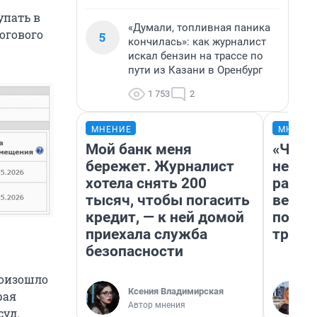
упать в
«Думали, топливная паника
огового
5
кончилась»: как журналист
искал бензин на трассе по
пути из Казани в Оренбург
1 753
2
МНЕНИЕ
МНЕНИ
Мой банк меня
«Част
бережет. Журналист
не бы
хотела снять 200
расск
тысяч, чтобы погасить
верну
кредит, — к ней домой
после
приехала служба
трепа
безопасности
роизошло
Ксения Владимирская
рая
Автор мнения
суд.