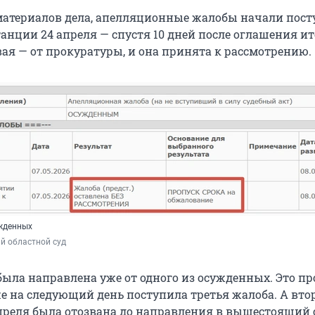
 материалов дела, апелляционные жалобы начали пост
анции 24 апреля — спустя 10 дней после оглашения ит
вая — от прокуратуры, и она принята к рассмотрению.
жденных
й областной суд
была направлена уже от одного из осужденных. Это п
же на следующий день поступила третья жалоба. А вто
преля была отозвана до направления в вышестоящий 