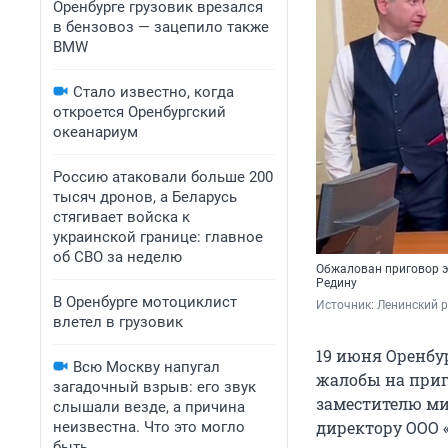
Оренбурге грузовик врезался
в бензовоз — зацепило также
BMW
Стало известно, когда
откроется Оренбургский
океанариум
Россию атаковали больше 200
тысяч дронов, а Беларусь
стягивает войска к
украинской границе: главное
об СВО за неделю
Обжалован приговор э
Редину
В Оренбурге мотоциклист
Источник: 
Ленинский 
влетел в грузовик
19 июня Оренбу
Всю Москву напугал
жалобы на приг
загадочный взрыв: его звук
заместителю м
слышали везде, а причина
директору ООО 
неизвестна. Что это могло
быть