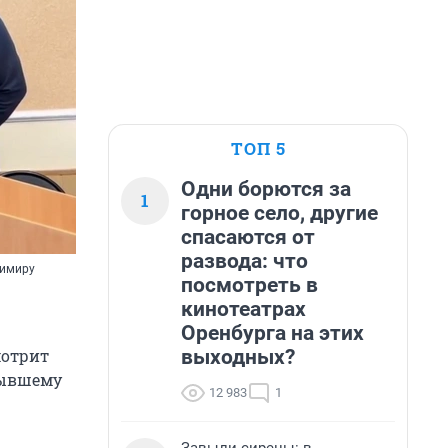
ТОП 5
Одни борются за
1
горное село, другие
спасаются от
развода: что
димиру
посмотреть в
кинотеатрах
Оренбурга на этих
выходных?
мотрит
бывшему
12 983
1