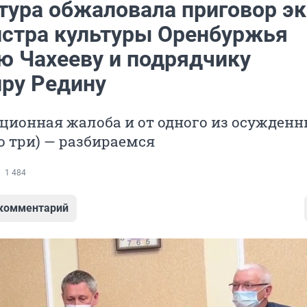
тура обжаловала приговор эк
стра культуры Оренбуржья
ю Чахееву и подрядчику
ру Редину
ционная жалоба и от одного из осужденн
 три) — разбираемся
1 484
 комментарий