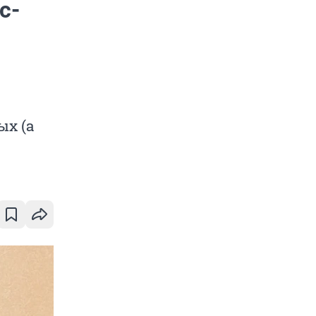
с-
ых (а