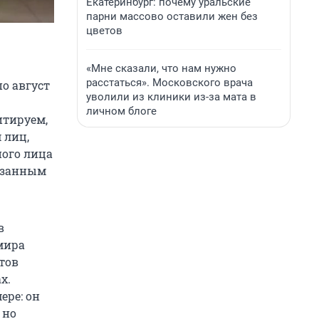
Екатеринбург: почему уральские
парни массово оставили жен без
цветов
«Мне сказали, что нам нужно
расстаться». Московского врача
по август
уволили из клиники из-за мата в
личном блоге
итируем,
 лиц,
ного лица
казанным
в
мира
тов
х.
ере: он
 но