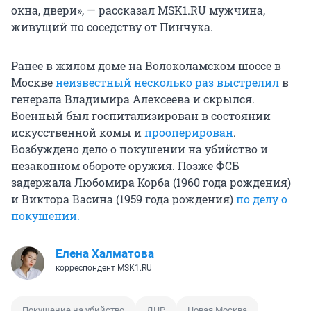
окна, двери», — рассказал MSK1.RU мужчина,
живущий по соседству от Пинчука.
Ранее в жилом доме на Волоколамском шоссе в
Москве
неизвестный несколько раз выстрелил
в
генерала Владимира Алексеева и скрылся.
Военный был госпитализирован в состоянии
искусственной комы и
прооперирован
.
Возбуждено дело о покушении на убийство и
незаконном обороте оружия. Позже ФСБ
задержала Любомира Корба (1960 года рождения)
и Виктора Васина (
1959 года
рождения)
по делу о
покушении.
Елена Халматова
корреспондент MSK1.RU
Покушение на убийство
ДНР
Новая Москва