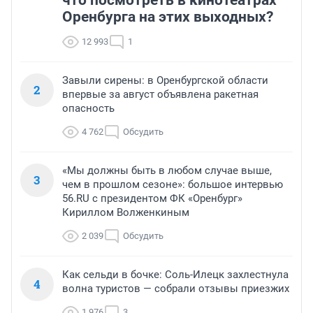
что посмотреть в кинотеатрах
Оренбурга на этих выходных?
12 993
1
Завыли сирены: в Оренбургской области
2
впервые за август объявлена ракетная
опасность
4 762
Обсудить
«Мы должны быть в любом случае выше,
3
чем в прошлом сезоне»: большое интервью
56.RU с президентом ФК «Оренбург»
Кириллом Волженкиным
2 039
Обсудить
Как сельди в бочке: Соль-Илецк захлестнула
4
волна туристов — собрали отзывы приезжих
1 976
3