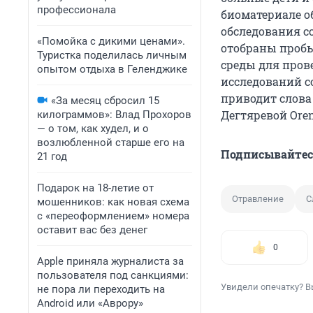
профессионала
биоматериале о
обследования с
«Помойка с дикими ценами».
отобраны пробы
Туристка поделилась личным
среды для пров
опытом отдыха в Геленджике
исследований с
приводит слова
«За месяц сбросил 15
Дегтяревой Oren
килограммов»: Влад Прохоров
— о том, как худел, и о
возлюбленной старше его на
Подписывайтес
21 год
Подарок на 18-летие от
Отравление
С
мошенников: как новая схема
с «переоформлением» номера
оставит вас без денег
0
Apple приняла журналиста за
пользователя под санкциями:
Увидели опечатку? В
не пора ли переходить на
Android или «Аврору»