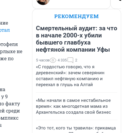
РЕКОМЕНДУЕМ
дние
Смертельный аудит: за что
ртал
в начале 2000-х убили
бывшего главбуха
ртофеля
нефтяной компании Уфы
ярлыке не
же по
5 часов
4 335
2
«С гордостью говорю, что я
деревенский»: зачем северянин
оставил нефтяную компанию и
переехал в глушь на Алтай
ана
у 9
«Мы начали в самое нестабильное
по факту
время»: как многодетная мама из
ей среди
Архангельска создала свой бизнес
омплекс
ы
«Это тот, кого ты травила»: прикамца