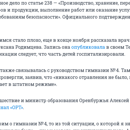
ное дело по статье 238 — «Производство, хранение, пер
ов и продукции, выполнение работ или оказание услуг
бованиям безопасности». Официального подтвержде
имся стало плохо, еще в конце ноября рассказала врач
ксана Родимцева. Запись она
опубликовала
в своем T
икации следует, что часть детей госпитализировали.
также связывалась с руководством гимназии № 4. Та
овергли, заявив, что «никакого отравления не было, 
ает в штатном режиме».
шествие и министр образования Оренбуржья Алексей
нал «ОРТ»
.
им о гимназии № 4, то из той ситуации, о которой я з