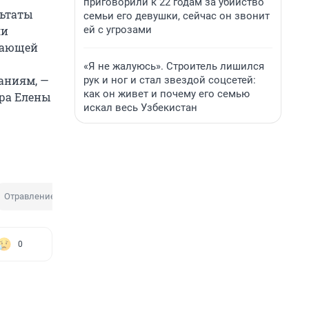
приговорили к 22 годам за убийство
льтаты
семьи его девушки, сейчас он звонит
ей с угрозами
ли
жающей
«Я не жалуюсь». Строитель лишился
аниям, —
рук и ног и стал звездой соцсетей:
как он живет и почему его семью
ора Елены
искал весь Узбекистан
Отравление в школе
0