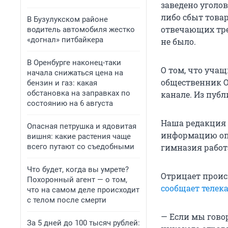
заведено уголов
либо сбыт товар
В Бузулукском районе
отвечающих тре
водитель автомобиля жестко
«догнал» питбайкера
не было.
В Оренбурге наконец-таки
О том, что учащ
начала снижаться цена на
общественник О
бензин и газ: какая
обстановка на заправках по
канале. Из публ
состоянию на 6 августа
Наша редакция 
Опасная петрушка и ядовитая
информацию опр
вишня: какие растения чаще
всего путают со съедобными
гимназия работ
Что будет, когда вы умрете?
Отрицает проис
Похоронный агент — о том,
сообщает телека
что на самом деле происходит
с телом после смерти
— Если мы говор
За 5 дней до 100 тысяч рублей: