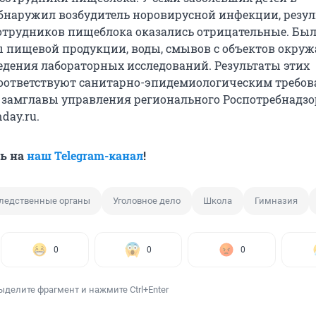
бнаружил возбудитель норовирусной инфекции, резу
отрудников пищеблока оказались отрицательные. Бы
 пищевой продукции, воды, смывов с объектов окру
едения лабораторных исследований. Результаты этих
оответствуют санитарно-эпидемиологическим требов
 замглавы управления регионального Роспотребнадз
day.ru.
ь на
наш Telegram-канал
!
ледственные органы
Уголовное дело
Школа
Гимназия
0
0
0
ыделите фрагмент и нажмите Ctrl+Enter