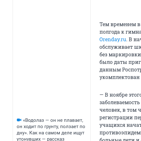
Тем временем в
полгода к гимн
Orenday.ru
. В н
обслуживает шк
без маркировки
было даты приг
данным Роспотр
укомплектован 
— В ноябре это
заболеваемость
человек, в том 
регистрации пе
«Водолаз — он не плавает,
учащихся начат
он ходит по грунту, ползает по
противоэпидем
дну». Как на самом деле ищут
утонувших — рассказ
больные дети и