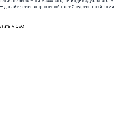
ления не было — ни массового, ни индивидуального. А
— давайте, этот вопрос отработает Следственный коми
.
узить VIQEO