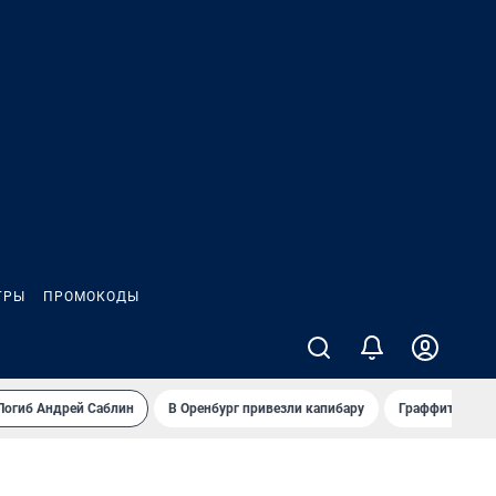
ГРЫ
ПРОМОКОДЫ
Погиб Андрей Саблин
В Оренбург привезли капибару
Граффити и му