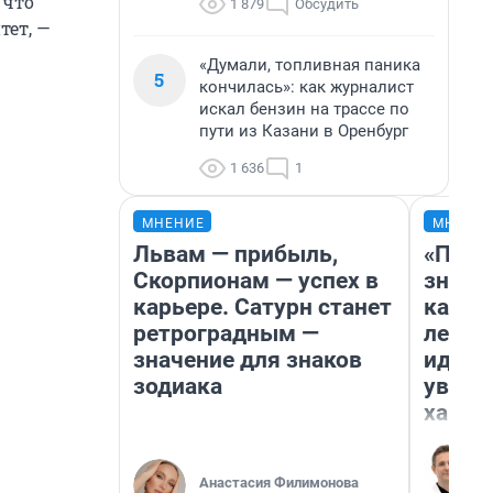
 что
1 879
Обсудить
тет, —
«Думали, топливная паника
5
кончилась»: как журналист
искал бензин на трассе по
пути из Казани в Оренбург
1 636
1
МНЕНИЕ
МНЕНИ
Львам — прибыль,
«Пост
Скорпионам — успех в
значит
карьере. Сатурн станет
карди
ретроградным —
летни
значение для знаков
идею 
зодиака
уволь
хамст
Анастасия Филимонова