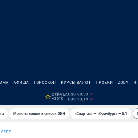
АММА
АФИША
ГОРОСКОП
КУРСЫ ВАЛЮТ
ПРОБКИ
ZODY
И
USD 80,93
СЕЙЧАС
+25°C
EUR 93,19
га
Могилы вошли в список ОКН
«Спартак» — «Оренбург» — 5:1
БУРГЕ