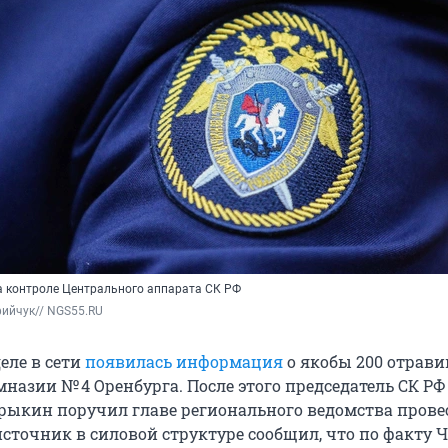
а контроле Центрального аппарата СК РФ
ийчук// NGS55.RU
еле в сети
появилась информация
о якобы 200 отрав
назии № 4 Оренбурга. После этого председатель СК РФ
рыкин поручил главе регионального ведомства прове
источник в силовой структуре сообщил, что по факту 