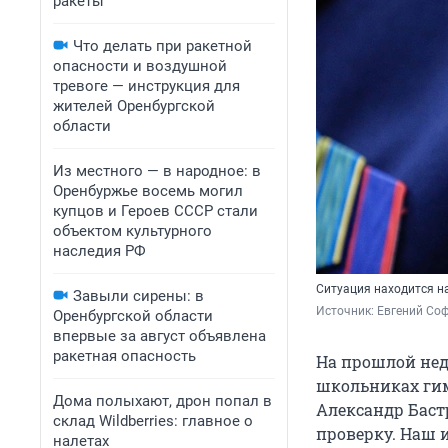
ракеты
Что делать при ракетной
опасности и воздушной
тревоге — инструкция для
жителей Оренбургской
области
Из местного — в народное: в
Оренбуржье восемь могил
купцов и Героев СССР стали
объектом культурного
наследия РФ
Ситуация находится н
Завыли сирены: в
Источник: 
Евгений Соф
Оренбургской области
впервые за август объявлена
ракетная опасность
На прошлой нед
школьниках гим
Дома полыхают, дрон попал в
Александр Баст
склад Wildberries: главное о
проверку. Наш 
налетах