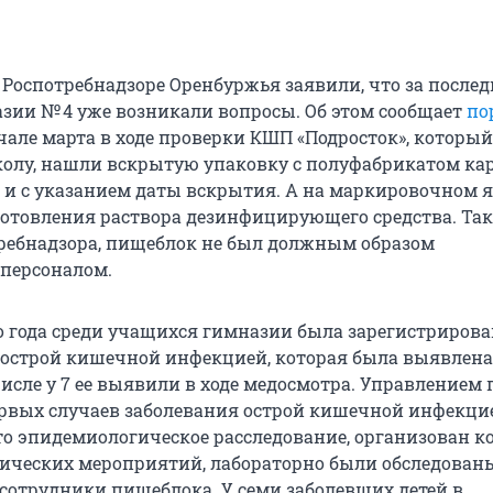
 Роспотребнадзоре Оренбуржья заявили, что за после
азии № 4 уже возникали вопросы. Об этом сообщает
по
ачале марта в ходе проверки КШП «Подросток», который
олу, нашли вскрытую упаковку с полуфабрикатом ка
 и с указанием даты вскрытия. А на маркировочном 
отовления раствора дезинфицирующего средства. Так
ебнадзора, пищеблок не был должным образом
персоналом.
го года среди учащихся гимназии была зарегистриров
 острой кишечной инфекцией, которая была выявлена 
числе у 7 ее выявили в ходе медосмотра. Управлением 
рвых случаев заболевания острой кишечной инфекци
о эпидемиологическое расследование, организован к
ических мероприятий, лабораторно были обследован
 сотрудники пищеблока. У семи заболевших детей в