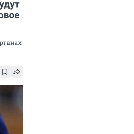
удут
овое
органах