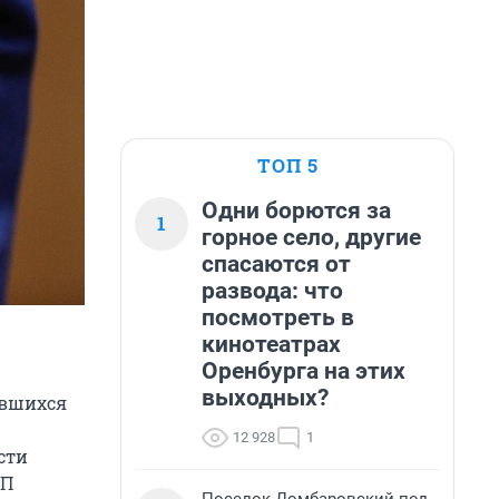
ТОП 5
Одни борются за
1
горное село, другие
спасаются от
развода: что
посмотреть в
кинотеатрах
Оренбурга на этих
выходных?
ившихся
12 928
1
сти
ЧП