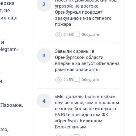
Поселок Домбаровский под
евозка
2
угрозой: на востоке
, не
Оренбуржья проводят
ния еще
эвакуацию из-за степного
пожара
2 483
Обсудить
 и
elegram-
Завыли сирены: в
3
Оренбургской области
впервые за август объявлена
ракетная опасность
м
2 453
Обсудить
и
«Мы должны быть в любом
4
случае выше, чем в прошлом
 Пахомов,
сезоне»: большое интервью
56.RU с президентом ФК
«Оренбург» Кириллом
Волженкиным
наю,