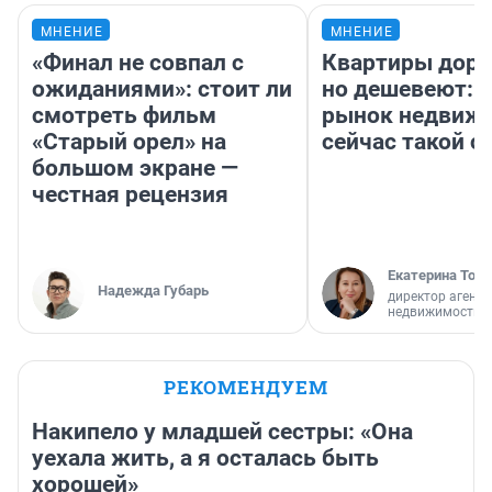
МНЕНИЕ
МНЕНИЕ
«Финал не совпал с
Квартиры дор
ожиданиями»: стоит ли
но дешевеют: 
смотреть фильм
рынок недвиж
«Старый орел» на
сейчас такой 
большом экране —
честная рецензия
Екатерина Торо
Надежда Губарь
директор агентс
недвижимости
РЕКОМЕНДУЕМ
Накипело у младшей сестры: «Она
уехала жить, а я осталась быть
хорошей»