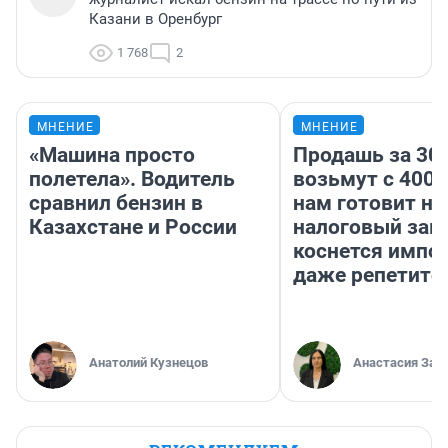
Казани в Оренбург
1 768
2
МНЕНИЕ
МНЕНИЕ
«Машина просто
Продашь за 300
полетела». Водитель
возьмут с 4000
сравнил бензин в
нам готовит н
Казахстане и России
налоговый зако
коснется импор
даже репетито
Анатолий Кузнецов
Анастасия Зав