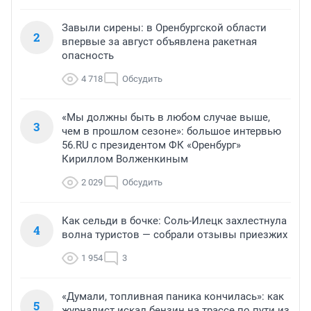
Завыли сирены: в Оренбургской области
2
впервые за август объявлена ракетная
опасность
4 718
Обсудить
«Мы должны быть в любом случае выше,
3
чем в прошлом сезоне»: большое интервью
56.RU с президентом ФК «Оренбург»
Кириллом Волженкиным
2 029
Обсудить
Как сельди в бочке: Соль-Илецк захлестнула
4
волна туристов — собрали отзывы приезжих
1 954
3
«Думали, топливная паника кончилась»: как
5
журналист искал бензин на трассе по пути из