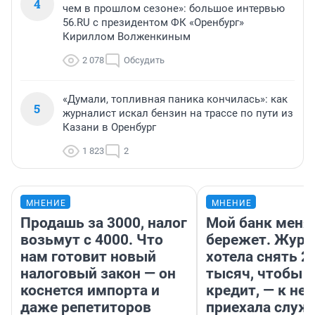
4
чем в прошлом сезоне»: большое интервью
56.RU с президентом ФК «Оренбург»
Кириллом Волженкиным
2 078
Обсудить
«Думали, топливная паника кончилась»: как
5
журналист искал бензин на трассе по пути из
Казани в Оренбург
1 823
2
МНЕНИЕ
МНЕНИЕ
Продашь за 3000, налог
Мой банк меня
возьмут с 4000. Что
бережет. Журн
нам готовит новый
хотела снять 2
налоговый закон — он
тысяч, чтобы п
коснется импорта и
кредит, — к не
даже репетиторов
приехала служ