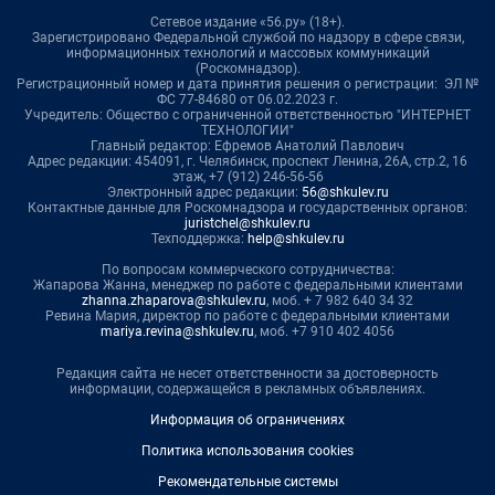
Сетевое издание «56.ру» (18+).
Зарегистрировано Федеральной службой по надзору в сфере связи,
информационных технологий и массовых коммуникаций
(Роскомнадзор).
Регистрационный номер и дата принятия решения о регистрации: ЭЛ №
ФС 77-84680 от 06.02.2023 г.
Учредитель: Общество с ограниченной ответственностью "ИНТЕРНЕТ
ТЕХНОЛОГИИ"
Главный редактор: Ефремов Анатолий Павлович
Адрес редакции: 454091, г. Челябинск, проспект Ленина, 26А, стр.2, 16
этаж, +7 (912) 246-56-56
Электронный адрес редакции:
56@shkulev.ru
Контактные данные для Роскомнадзора и государственных органов:
juristchel@shkulev.ru
Техподдержка:
help@shkulev.ru
По вопросам коммерческого сотрудничества:
Жапарова Жанна, менеджер по работе с федеральными клиентами
zhanna.zhaparova@shkulev.ru
, моб. + 7 982 640 34 32
Ревина Мария, директор по работе с федеральными клиентами
mariya.revina@shkulev.ru
, моб. +7 910 402 4056
Редакция сайта не несет ответственности за достоверность
информации, содержащейся в рекламных объявлениях.
Информация об ограничениях
Политика использования cookies
Рекомендательные системы