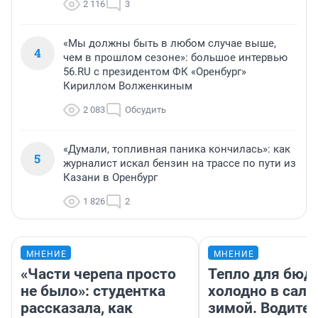
2 116
3
«Мы должны быть в любом случае выше,
4
чем в прошлом сезоне»: большое интервью
56.RU с президентом ФК «Оренбург»
Кириллом Волженкиным
2 083
Обсудить
«Думали, топливная паника кончилась»: как
5
журналист искал бензин на трассе по пути из
Казани в Оренбург
1 826
2
МНЕНИЕ
МНЕНИЕ
«Части черепа просто
Тепло для бюд
не было»: студентка
холодно в сало
рассказала, как
зимой. Водител