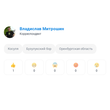
Владислав Митрошин
Корреспондент
Косуля
Бузулукский бор
Оренбургская область
1
0
0
0
0