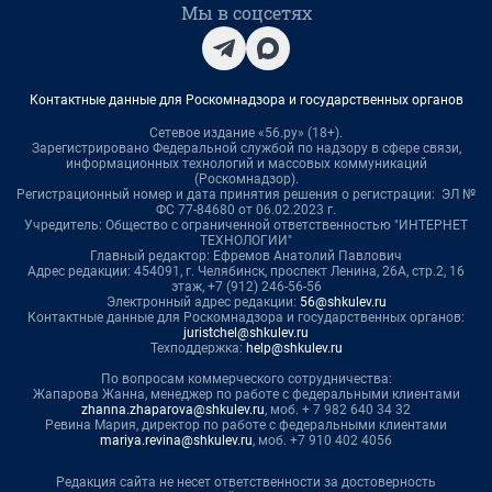
Мы в соцсетях
Контактные данные для Роскомнадзора и государственных органов
Сетевое издание «56.ру» (18+).
Зарегистрировано Федеральной службой по надзору в сфере связи,
информационных технологий и массовых коммуникаций
(Роскомнадзор).
Регистрационный номер и дата принятия решения о регистрации: ЭЛ №
ФС 77-84680 от 06.02.2023 г.
Учредитель: Общество с ограниченной ответственностью "ИНТЕРНЕТ
ТЕХНОЛОГИИ"
Главный редактор: Ефремов Анатолий Павлович
Адрес редакции: 454091, г. Челябинск, проспект Ленина, 26А, стр.2, 16
этаж, +7 (912) 246-56-56
Электронный адрес редакции:
56@shkulev.ru
Контактные данные для Роскомнадзора и государственных органов:
juristchel@shkulev.ru
Техподдержка:
help@shkulev.ru
По вопросам коммерческого сотрудничества:
Жапарова Жанна, менеджер по работе с федеральными клиентами
zhanna.zhaparova@shkulev.ru
, моб. + 7 982 640 34 32
Ревина Мария, директор по работе с федеральными клиентами
mariya.revina@shkulev.ru
, моб. +7 910 402 4056
Редакция сайта не несет ответственности за достоверность