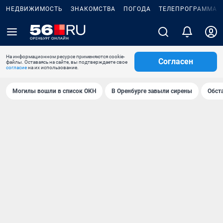
НЕДВИЖИМОСТЬ
ЗНАКОМСТВА
ПОГОДА
ТЕЛЕПРОГРАММА
На информационном ресурсе применяются cookie-
Согласен
файлы. Оставаясь на сайте, вы подтверждаете свое
согласие
на их использование.
Могилы вошли в список ОКН
В Оренбурге завыли сирены
Обст