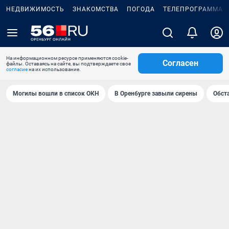
НЕДВИЖИМОСТЬ
ЗНАКОМСТВА
ПОГОДА
ТЕЛЕПРОГРАММА
На информационном ресурсе применяются cookie-
Согласен
файлы. Оставаясь на сайте, вы подтверждаете свое
согласие
на их использование.
Могилы вошли в список ОКН
В Оренбурге завыли сирены
Обст