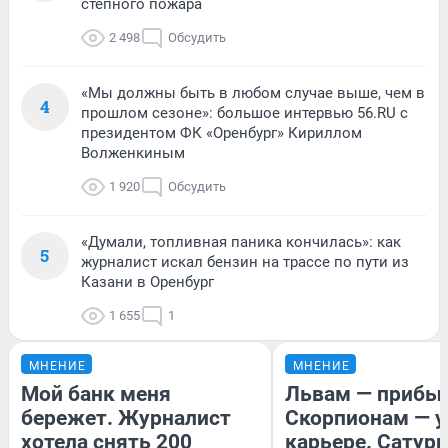
степного пожара
2 498
Обсудить
«Мы должны быть в любом случае выше, чем в
4
прошлом сезоне»: большое интервью 56.RU с
президентом ФК «Оренбург» Кириллом
Волженкиным
1 920
Обсудить
«Думали, топливная паника кончилась»: как
5
журналист искал бензин на трассе по пути из
Казани в Оренбург
1 655
1
МНЕНИЕ
МНЕНИЕ
Мой банк меня
Львам — прибыл
бережет. Журналист
Скорпионам — у
хотела снять 200
карьере. Сатурн