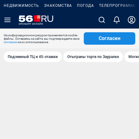
НЕДВИЖИМОСТЬ
ЗНАКОМСТВА
ПОГОДА
ТЕЛЕПРОГРАММА
На информационном ресурсе применяются cookie-
Согласен
файлы. Оставаясь на сайте, вы подтверждаете свое
согласие
на их использование.
Подземный ТЦ и 45-этажки
Отыграны торги по Зауралке
Могил