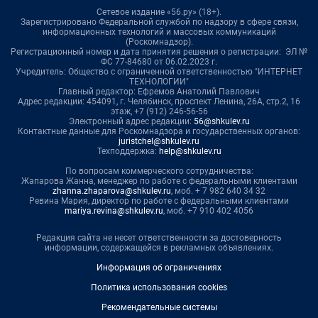
Сетевое издание «56.ру» (18+).
Зарегистрировано Федеральной службой по надзору в сфере связи,
информационных технологий и массовых коммуникаций
(Роскомнадзор).
Регистрационный номер и дата принятия решения о регистрации: ЭЛ №
ФС 77-84680 от 06.02.2023 г.
Учредитель: Общество с ограниченной ответственностью "ИНТЕРНЕТ
ТЕХНОЛОГИИ"
Главный редактор: Ефремов Анатолий Павлович
Адрес редакции: 454091, г. Челябинск, проспект Ленина, 26А, стр.2, 16
этаж, +7 (912) 246-56-56
Электронный адрес редакции:
56@shkulev.ru
Контактные данные для Роскомнадзора и государственных органов:
juristchel@shkulev.ru
Техподдержка:
help@shkulev.ru
По вопросам коммерческого сотрудничества:
Жапарова Жанна, менеджер по работе с федеральными клиентами
zhanna.zhaparova@shkulev.ru
, моб. + 7 982 640 34 32
Ревина Мария, директор по работе с федеральными клиентами
mariya.revina@shkulev.ru
, моб. +7 910 402 4056
Редакция сайта не несет ответственности за достоверность
информации, содержащейся в рекламных объявлениях.
Информация об ограничениях
Политика использования cookies
Рекомендательные системы