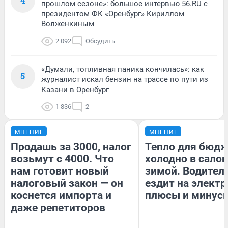
4
прошлом сезоне»: большое интервью 56.RU с
президентом ФК «Оренбург» Кириллом
Волженкиным
2 092
Обсудить
«Думали, топливная паника кончилась»: как
5
журналист искал бензин на трассе по пути из
Казани в Оренбург
1 836
2
МНЕНИЕ
МНЕНИЕ
Продашь за 3000, налог
Тепло для бюдж
возьмут с 4000. Что
холодно в сало
нам готовит новый
зимой. Водитель
налоговый закон — он
ездит на электр
коснется импорта и
плюсы и минус
даже репетиторов