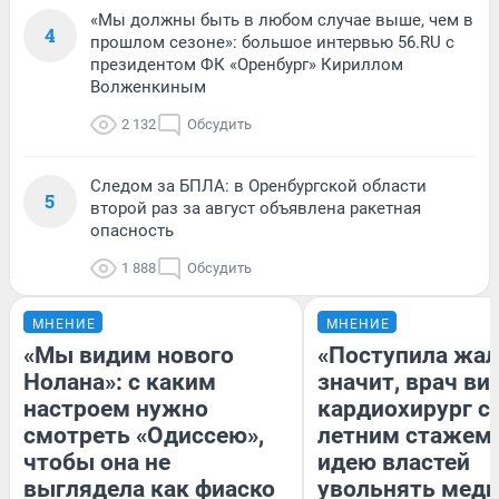
«Мы должны быть в любом случае выше, чем в
4
прошлом сезоне»: большое интервью 56.RU с
президентом ФК «Оренбург» Кириллом
Волженкиным
2 132
Обсудить
Следом за БПЛА: в Оренбургской области
5
второй раз за август объявлена ракетная
опасность
1 888
Обсудить
МНЕНИЕ
МНЕНИЕ
«Мы видим нового
«Поступила жал
Нолана»: с каким
значит, врач ви
настроем нужно
кардиохирург с 
смотреть «Одиссею»,
летним стажем 
чтобы она не
идею властей
выглядела как фиаско
увольнять меди