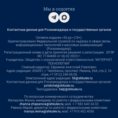
Мы в соцсетях
Контактные данные для Роскомнадзора и государственных органов
Сетевое издание «56.ру» (18+).
Зарегистрировано Федеральной службой по надзору в сфере связи,
информационных технологий и массовых коммуникаций
(Роскомнадзор).
Регистрационный номер и дата принятия решения о регистрации: ЭЛ №
ФС 77-84680 от 06.02.2023 г.
Учредитель: Общество с ограниченной ответственностью "ИНТЕРНЕТ
ТЕХНОЛОГИИ"
Главный редактор: Ефремов Анатолий Павлович
Адрес редакции: 454091, г. Челябинск, проспект Ленина, 26А, стр.2, 16
этаж, +7 (912) 246-56-56
Электронный адрес редакции:
56@shkulev.ru
Контактные данные для Роскомнадзора и государственных органов:
juristchel@shkulev.ru
Техподдержка:
help@shkulev.ru
По вопросам коммерческого сотрудничества:
Жапарова Жанна, менеджер по работе с федеральными клиентами
zhanna.zhaparova@shkulev.ru
, моб. + 7 982 640 34 32
Ревина Мария, директор по работе с федеральными клиентами
mariya.revina@shkulev.ru
, моб. +7 910 402 4056