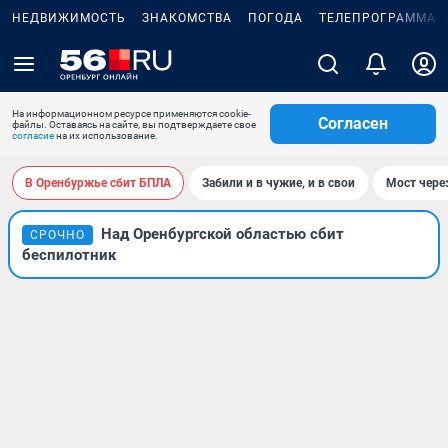
НЕДВИЖИМОСТЬ
ЗНАКОМСТВА
ПОГОДА
ТЕЛЕПРОГРАММА
На информационном ресурсе применяются cookie-
Согласен
файлы. Оставаясь на сайте, вы подтверждаете свое
согласие
на их использование.
В Оренбуржье сбит БПЛА
Забили и в чужие, и в свои
Мост чере
Над Оренбургской областью сбит
СРОЧНО
беспилотник