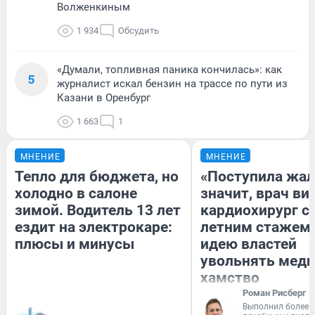
Волженкиным
1 934
Обсудить
«Думали, топливная паника кончилась»: как
5
журналист искал бензин на трассе по пути из
Казани в Оренбург
1 663
1
МНЕНИЕ
МНЕНИЕ
Тепло для бюджета, но
«Поступила жал
холодно в салоне
значит, врач ви
зимой. Водитель 13 лет
кардиохирург с 
ездит на электрокаре:
летним стажем 
плюсы и минусы
идею властей
увольнять меди
хамство
Роман Рисберг
Выполнил более 