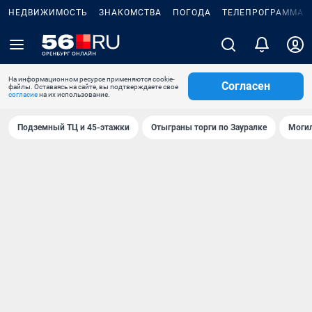
НЕДВИЖИМОСТЬ
ЗНАКОМСТВА
ПОГОДА
ТЕЛЕПРОГРАММА
На информационном ресурсе применяются cookie-
Согласен
файлы. Оставаясь на сайте, вы подтверждаете свое
согласие
на их использование.
Подземный ТЦ и 45-этажки
Отыграны торги по Зауралке
Могил