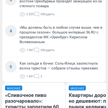
востоке Оренбуржья проводят эвакуацию из-за
степного пожара
2 525
Обсудить
«Мы должны быть в любом случае выше, чем в
4
прошлом сезоне»: большое интервью 56.RU с
президентом ФК «Оренбург» Кириллом
Волженкиным
1 967
Обсудить
Как сельди в бочке: Соль-Илецк захлестнула
5
волна туристов — собрали отзывы приезжих
1 691
2
МНЕНИЕ
МНЕНИЕ
«Сливочное пиво
Квартиры доро
разочаровало»:
но дешевеют: п
туристы заплатили 60
рынок недвижи