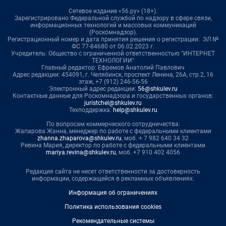
Сетевое издание «56.ру» (18+).
Зарегистрировано Федеральной службой по надзору в сфере связи,
информационных технологий и массовых коммуникаций
(Роскомнадзор).
Регистрационный номер и дата принятия решения о регистрации: ЭЛ №
ФС 77-84680 от 06.02.2023 г.
Учредитель: Общество с ограниченной ответственностью "ИНТЕРНЕТ
ТЕХНОЛОГИИ"
Главный редактор: Ефремов Анатолий Павлович
Адрес редакции: 454091, г. Челябинск, проспект Ленина, 26А, стр.2, 16
этаж, +7 (912) 246-56-56
Электронный адрес редакции:
56@shkulev.ru
Контактные данные для Роскомнадзора и государственных органов:
juristchel@shkulev.ru
Техподдержка:
help@shkulev.ru
По вопросам коммерческого сотрудничества:
Жапарова Жанна, менеджер по работе с федеральными клиентами
zhanna.zhaparova@shkulev.ru
, моб. + 7 982 640 34 32
Ревина Мария, директор по работе с федеральными клиентами
mariya.revina@shkulev.ru
, моб. +7 910 402 4056
Редакция сайта не несет ответственности за достоверность
информации, содержащейся в рекламных объявлениях.
Информация об ограничениях
Политика использования cookies
Рекомендательные системы