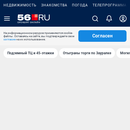
НЕДВИЖИМОСТЬ
ЗНАКОМСТВА
ПОГОДА
ТЕЛЕПРОГРАММА
На информационном ресурсе применяются cookie-
Согласен
файлы. Оставаясь на сайте, вы подтверждаете свое
согласие
на их использование.
Подземный ТЦ и 45-этажки
Отыграны торги по Зауралке
Могил