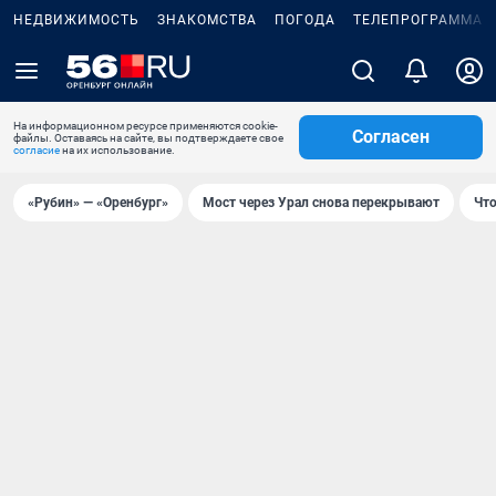
НЕДВИЖИМОСТЬ
ЗНАКОМСТВА
ПОГОДА
ТЕЛЕПРОГРАММА
На информационном ресурсе применяются cookie-
Согласен
файлы. Оставаясь на сайте, вы подтверждаете свое
согласие
на их использование.
«Рубин» — «Оренбург»
Мост через Урал снова перекрывают
Что