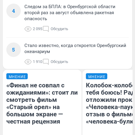
Следом за БПЛА: в Оренбургской области
4
второй раз за август объявлена ракетная
опасность
2 095
Обсудить
Стало известно, когда откроется Оренбургский
5
океанариум
1 910
Обсудить
МНЕНИЕ
МНЕНИЕ
«Финал не совпал с
Колобок-колобо
ожиданиями»: стоит ли
тебя боюсь! Рад
смотреть фильм
отложили прок
«Старый орел» на
«Человека-паук
большом экране —
отзыв о фильме
честная рецензия
«человека-булк