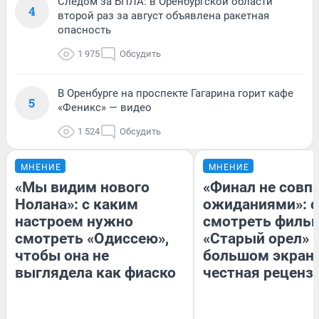
Следом за БПЛА: в Оренбургской области
4
второй раз за август объявлена ракетная
опасность
1 975
Обсудить
В Оренбурге на проспекте Гагарина горит кафе
5
«Феникс» — видео
1 524
Обсудить
МНЕНИЕ
МНЕНИЕ
«Мы видим нового
«Финал не совпа
Нолана»: с каким
ожиданиями»: с
настроем нужно
смотреть филь
смотреть «Одиссею»,
«Старый орел» 
чтобы она не
большом экран
выглядела как фиаско
честная реценз