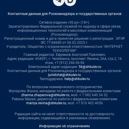
Контактные данные для Роскомнадзора и государственных органов
Сетевое издание «56.ру» (18+).
Зарегистрировано Федеральной службой по надзору в сфере связи,
информационных технологий и массовых коммуникаций
(Роскомнадзор).
Регистрационный номер и дата принятия решения о регистрации: ЭЛ №
ФС 77-84680 от 06.02.2023 г.
Учредитель: Общество с ограниченной ответственностью "ИНТЕРНЕТ
ТЕХНОЛОГИИ"
Главный редактор: Ефремов Анатолий Павлович
Адрес редакции: 454091, г. Челябинск, проспект Ленина, 26А, стр.2, 16
этаж, +7 (912) 246-56-56
Электронный адрес редакции:
56@shkulev.ru
Контактные данные для Роскомнадзора и государственных органов:
juristchel@shkulev.ru
Техподдержка:
help@shkulev.ru
По вопросам коммерческого сотрудничества:
Жапарова Жанна, менеджер по работе с федеральными клиентами
zhanna.zhaparova@shkulev.ru
, моб. + 7 982 640 34 32
Ревина Мария, директор по работе с федеральными клиентами
mariya.revina@shkulev.ru
, моб. +7 910 402 4056
Редакция сайта не несет ответственности за достоверность
информации, содержащейся в рекламных объявлениях.
Информация об ограничениях