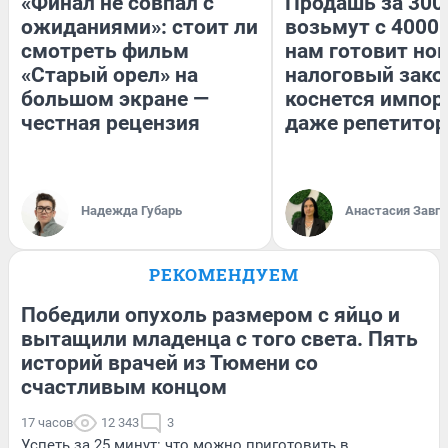
«Финал не совпал с
Продашь за 3000
ожиданиями»: стоит ли
возьмут с 4000.
смотреть фильм
нам готовит но
«Старый орел» на
налоговый зако
большом экране —
коснется импор
честная рецензия
даже репетитор
Надежда Губарь
Анастасия Завг
РЕКОМЕНДУЕМ
Победили опухоль размером с яйцо и
вытащили младенца с того света. Пять
историй врачей из Тюмени со
счастливым концом
17 часов
12 343
3
Успеть за 25 минут: что можно приготовить в