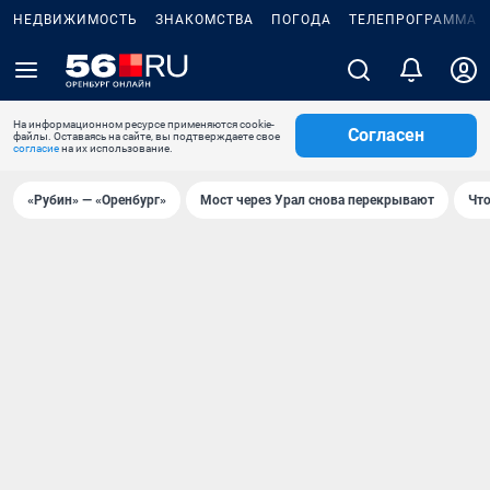
НЕДВИЖИМОСТЬ
ЗНАКОМСТВА
ПОГОДА
ТЕЛЕПРОГРАММА
На информационном ресурсе применяются cookie-
Согласен
файлы. Оставаясь на сайте, вы подтверждаете свое
согласие
на их использование.
«Рубин» — «Оренбург»
Мост через Урал снова перекрывают
Что