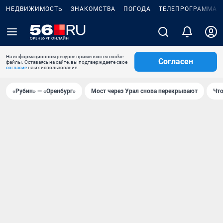
НЕДВИЖИМОСТЬ
ЗНАКОМСТВА
ПОГОДА
ТЕЛЕПРОГРАММА
На информационном ресурсе применяются cookie-
Согласен
файлы. Оставаясь на сайте, вы подтверждаете свое
согласие
на их использование.
«Рубин» — «Оренбург»
Мост через Урал снова перекрывают
Что