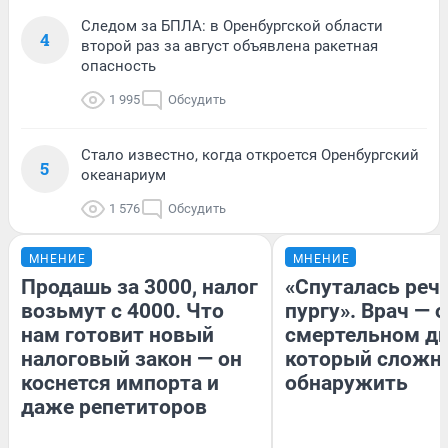
Следом за БПЛА: в Оренбургской области
4
второй раз за август объявлена ракетная
опасность
1 995
Обсудить
Стало известно, когда откроется Оренбургский
5
океанариум
1 576
Обсудить
МНЕНИЕ
МНЕНИЕ
Продашь за 3000, налог
«Спуталась речь
возьмут с 4000. Что
пургу». Врач — о
нам готовит новый
смертельном ди
налоговый закон — он
который сложн
коснется импорта и
обнаружить
даже репетиторов