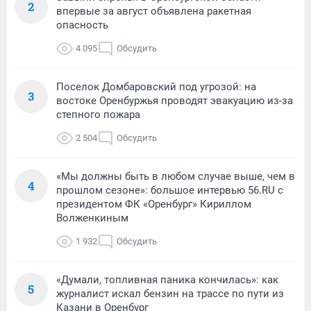
2
впервые за август объявлена ракетная
опасность
4 095
Обсудить
Поселок Домбаровский под угрозой: на
3
востоке Оренбуржья проводят эвакуацию из-за
степного пожара
2 504
Обсудить
«Мы должны быть в любом случае выше, чем в
4
прошлом сезоне»: большое интервью 56.RU с
президентом ФК «Оренбург» Кириллом
Волженкиным
1 932
Обсудить
«Думали, топливная паника кончилась»: как
5
журналист искал бензин на трассе по пути из
Казани в Оренбург