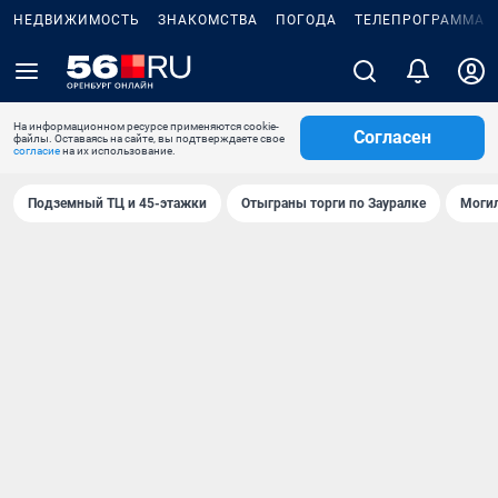
НЕДВИЖИМОСТЬ
ЗНАКОМСТВА
ПОГОДА
ТЕЛЕПРОГРАММА
На информационном ресурсе применяются cookie-
Согласен
файлы. Оставаясь на сайте, вы подтверждаете свое
согласие
на их использование.
Подземный ТЦ и 45-этажки
Отыграны торги по Зауралке
Могил