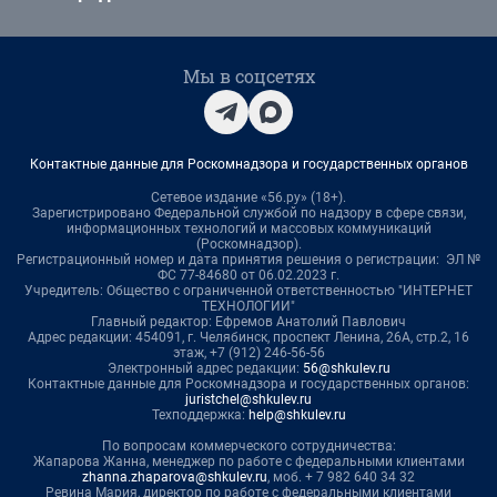
Мы в соцсетях
Контактные данные для Роскомнадзора и государственных органов
Сетевое издание «56.ру» (18+).
Зарегистрировано Федеральной службой по надзору в сфере связи,
информационных технологий и массовых коммуникаций
(Роскомнадзор).
Регистрационный номер и дата принятия решения о регистрации: ЭЛ №
ФС 77-84680 от 06.02.2023 г.
Учредитель: Общество с ограниченной ответственностью "ИНТЕРНЕТ
ТЕХНОЛОГИИ"
Главный редактор: Ефремов Анатолий Павлович
Адрес редакции: 454091, г. Челябинск, проспект Ленина, 26А, стр.2, 16
этаж, +7 (912) 246-56-56
Электронный адрес редакции:
56@shkulev.ru
Контактные данные для Роскомнадзора и государственных органов:
juristchel@shkulev.ru
Техподдержка:
help@shkulev.ru
По вопросам коммерческого сотрудничества:
Жапарова Жанна, менеджер по работе с федеральными клиентами
zhanna.zhaparova@shkulev.ru
, моб. + 7 982 640 34 32
Ревина Мария, директор по работе с федеральными клиентами