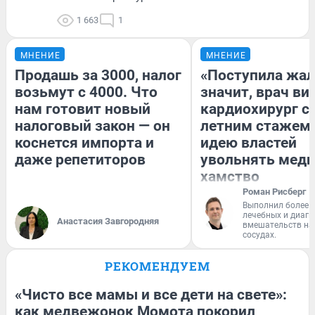
1 663
1
МНЕНИЕ
МНЕНИЕ
Продашь за 3000, налог
«Поступила жал
возьмут с 4000. Что
значит, врач ви
нам готовит новый
кардиохирург с 
налоговый закон — он
летним стажем 
коснется импорта и
идею властей
даже репетиторов
увольнять меди
хамство
Роман Рисберг
Выполнил более 
лечебных и диагн
Анастасия Завгородняя
вмешательств на 
сосудах.
РЕКОМЕНДУЕМ
«Чисто все мамы и все дети на свете»:
как медвежонок Момота покорил