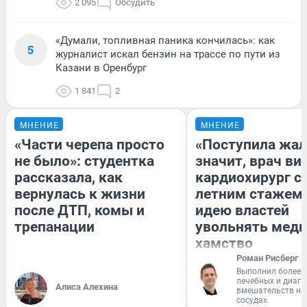
2 095
Обсудить
«Думали, топливная паника кончилась»: как
5
журналист искал бензин на трассе по пути из
Казани в Оренбург
1 841
2
МНЕНИЕ
МНЕНИЕ
«Части черепа просто
«Поступила жал
не было»: студентка
значит, врач ви
рассказала, как
кардиохирург с 
вернулась к жизни
летним стажем 
после ДТП, комы и
идею властей
трепанации
увольнять меди
хамство
Роман Рисберг
Выполнил более 
лечебных и диагн
Алиса Алехина
вмешательств на 
сосудах.