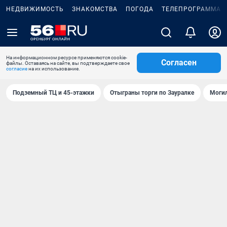
НЕДВИЖИМОСТЬ
ЗНАКОМСТВА
ПОГОДА
ТЕЛЕПРОГРАММА
На информационном ресурсе применяются cookie-
Согласен
файлы. Оставаясь на сайте, вы подтверждаете свое
согласие
на их использование.
Подземный ТЦ и 45-этажки
Отыграны торги по Зауралке
Могил