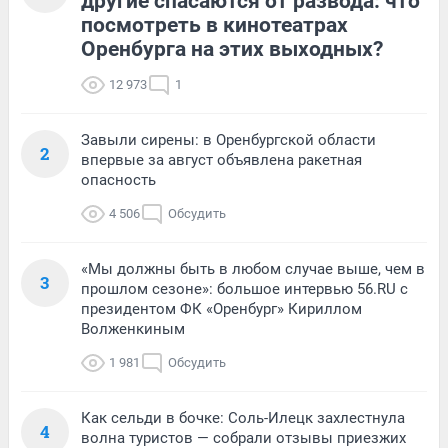
другие спасаются от развода: что
посмотреть в кинотеатрах
Оренбурга на этих выходных?
12 973
1
Завыли сирены: в Оренбургской области
2
впервые за август объявлена ракетная
опасность
4 506
Обсудить
«Мы должны быть в любом случае выше, чем в
3
прошлом сезоне»: большое интервью 56.RU с
президентом ФК «Оренбург» Кириллом
Волженкиным
1 981
Обсудить
Как сельди в бочке: Соль-Илецк захлестнула
4
волна туристов — собрали отзывы приезжих