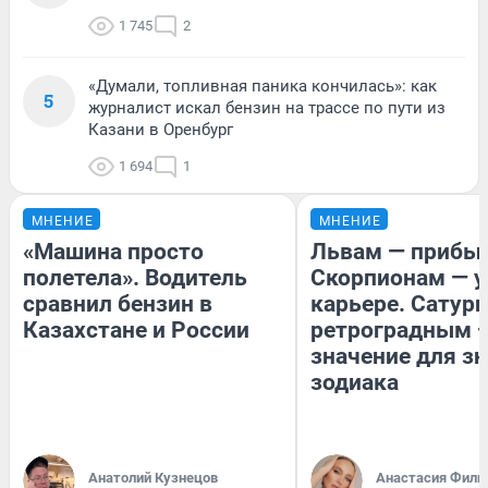
1 745
2
«Думали, топливная паника кончилась»: как
5
журналист искал бензин на трассе по пути из
Казани в Оренбург
1 694
1
МНЕНИЕ
МНЕНИЕ
«Машина просто
Львам — прибыл
полетела». Водитель
Скорпионам — у
сравнил бензин в
карьере. Сатурн
Казахстане и России
ретроградным 
значение для з
зодиака
Анатолий Кузнецов
Анастасия Фили