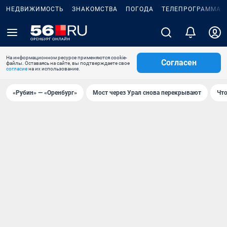
НЕДВИЖИМОСТЬ
ЗНАКОМСТВА
ПОГОДА
ТЕЛЕПРОГРАММА
На информационном ресурсе применяются cookie-
Согласен
файлы. Оставаясь на сайте, вы подтверждаете свое
согласие
на их использование.
«Рубин» — «Оренбург»
Мост через Урал снова перекрывают
Что