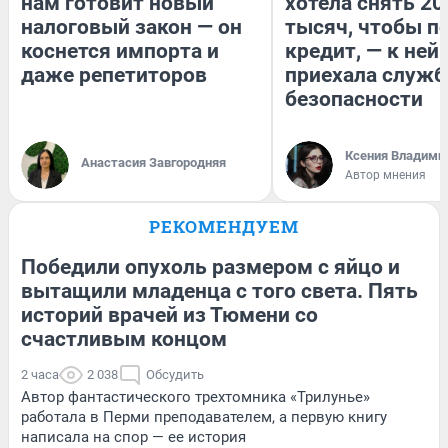
нам готовит новый
хотела снять 20
налоговый закон — он
тысяч, чтобы п
коснется импорта и
кредит, — к ней
даже репетиторов
приехала служб
безопасности
Ксения Владими
Анастасия Завгородняя
Автор мнения
РЕКОМЕНДУЕМ
Победили опухоль размером с яйцо и
вытащили младенца с того света. Пять
историй врачей из Тюмени со
счастливым концом
2 часа
2 038
Обсудить
Автор фантастического трехтомника «Трилунье»
работала в Перми преподавателем, а первую книгу
написала на спор — ее история