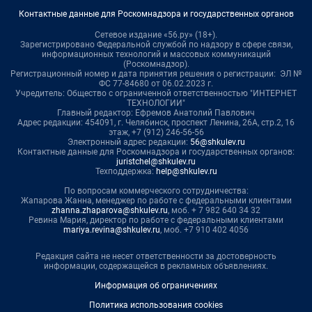
Контактные данные для Роскомнадзора и государственных органов
Сетевое издание «56.ру» (18+).
Зарегистрировано Федеральной службой по надзору в сфере связи,
информационных технологий и массовых коммуникаций
(Роскомнадзор).
Регистрационный номер и дата принятия решения о регистрации: ЭЛ №
ФС 77-84680 от 06.02.2023 г.
Учредитель: Общество с ограниченной ответственностью "ИНТЕРНЕТ
ТЕХНОЛОГИИ"
Главный редактор: Ефремов Анатолий Павлович
Адрес редакции: 454091, г. Челябинск, проспект Ленина, 26А, стр.2, 16
этаж, +7 (912) 246-56-56
Электронный адрес редакции:
56@shkulev.ru
Контактные данные для Роскомнадзора и государственных органов:
juristchel@shkulev.ru
Техподдержка:
help@shkulev.ru
По вопросам коммерческого сотрудничества:
Жапарова Жанна, менеджер по работе с федеральными клиентами
zhanna.zhaparova@shkulev.ru
, моб. + 7 982 640 34 32
Ревина Мария, директор по работе с федеральными клиентами
mariya.revina@shkulev.ru
, моб. +7 910 402 4056
Редакция сайта не несет ответственности за достоверность
информации, содержащейся в рекламных объявлениях.
Информация об ограничениях
Политика использования cookies