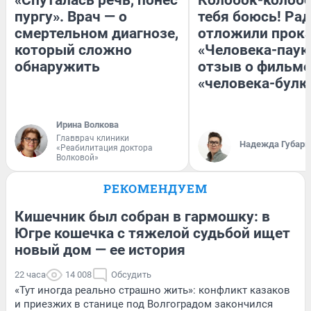
«Спуталась речь, понес
Колобок-колобо
пургу». Врач — о
тебя боюсь! Рад
смертельном диагнозе,
отложили прок
который сложно
«Человека-паук
обнаружить
отзыв о фильме
«человека-булк
Ирина Волкова
Главврач клиники
Надежда Губарь
«Реабилитация доктора
Волковой»
РЕКОМЕНДУЕМ
Кишечник был собран в гармошку: в
Югре кошечка с тяжелой судьбой ищет
новый дом — ее история
22 часа
14 008
Обсудить
«Тут иногда реально страшно жить»: конфликт казаков
и приезжих в станице под Волгоградом закончился