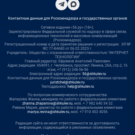
Контактные данные для Роскомнадзора и государственных органов
Сетевое издание «56.ру» (18+).
Зарегистрировано Федеральной службой по надзору в сфере связи,
информационных технологий и массовых коммуникаций
(Роскомнадзор).
Регистрационный номер и дата принятия решения о регистрации: ЭЛ №
ФС 77-84680 от 06.02.2023 г.
Учредитель: Общество с ограниченной ответственностью "ИНТЕРНЕТ
ТЕХНОЛОГИИ"
Главный редактор: Ефремов Анатолий Павлович
Адрес редакции: 454091, г. Челябинск, проспект Ленина, 26А, стр.2, 16
этаж, +7 (912) 246-56-56
Электронный адрес редакции:
56@shkulev.ru
Контактные данные для Роскомнадзора и государственных органов:
juristchel@shkulev.ru
Техподдержка:
help@shkulev.ru
По вопросам коммерческого сотрудничества:
Жапарова Жанна, менеджер по работе с федеральными клиентами
zhanna.zhaparova@shkulev.ru
, моб. + 7 982 640 34 32
Ревина Мария, директор по работе с федеральными клиентами
mariya.revina@shkulev.ru
, моб. +7 910 402 4056
Редакция сайта не несет ответственности за достоверность
информации, содержащейся в рекламных объявлениях.