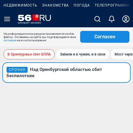
НЕДВИЖИМОСТЬ
ЗНАКОМСТВА
ПОГОДА
ТЕЛЕПРОГРАММА
На информационном ресурсе применяются cookie-
Согласен
файлы. Оставаясь на сайте, вы подтверждаете свое
согласие
на их использование.
В Оренбуржье сбит БПЛА
Забили и в чужие, и в свои
Мост чере
Над Оренбургской областью сбит
СРОЧНО
беспилотник