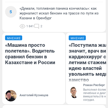
«Думали, топливная паника кончилась»: как
5
журналист искал бензин на трассе по пути из
Казани в Оренбург
1 841
2
МНЕНИЕ
МНЕНИЕ
«Машина просто
«Поступила жал
полетела». Водитель
значит, врач ви
сравнил бензин в
кардиохирург с 
Казахстане и России
летним стажем 
идею властей
увольнять меди
хамство
Роман Рисберг
Выполнил более 
лечебных и диагн
Анатолий Кузнецов
вмешательств на 
сосудах.