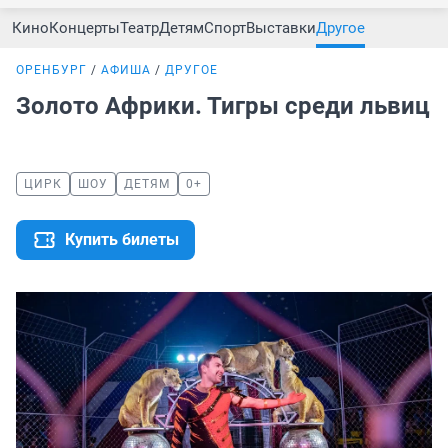
Кино
Концерты
Театр
Детям
Спорт
Выставки
Другое
ОРЕНБУРГ
АФИША
ДРУГОЕ
Золото Африки. Тигры среди львиц
ЦИРК
ШОУ
ДЕТЯМ
0+
Купить билеты