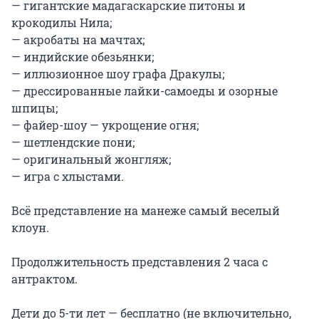
— гигантские мадагаскарские питоны и 
крокодилы Нила;

— акробаты на мачтах;

— индийские обезьянки;

— иллюзионное шоу графа Дракулы;

— дрессированные лайки-самоеды и озорные 
шпицы;

— файер-шоу — укрощение огня;

— шетлендские пони;

— оригинальный жонгляж;

— игра с хлыстами.

Всё представление на манеже самый веселый 
клоун.

Продолжительность представления 2 часа с 
антрактом.

Дети до 5-ти лет — бесплатно (не включительно, 