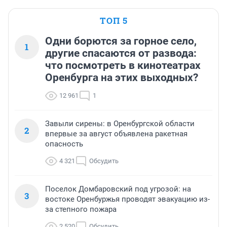
ТОП 5
Одни борются за горное село,
1
другие спасаются от развода:
что посмотреть в кинотеатрах
Оренбурга на этих выходных?
12 961
1
Завыли сирены: в Оренбургской области
2
впервые за август объявлена ракетная
опасность
4 321
Обсудить
Поселок Домбаровский под угрозой: на
3
востоке Оренбуржья проводят эвакуацию из-
за степного пожара
2 520
Обсудить