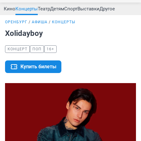
Кино
Концерты
Театр
Детям
Спорт
Выставки
Другое
ОРЕНБУРГ
АФИША
КОНЦЕРТЫ
Xolidayboy
КОНЦЕРТ
ПОП
16+
Купить билеты