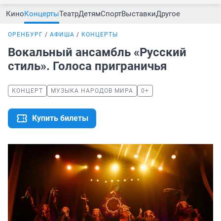
Кино
Концерты
Театр
Детям
Спорт
Выставки
Другое
ОРЕНБУРГ
АФИША
КОНЦЕРТЫ
Вокальный ансамбль «Русский
стиль». Голоса приграничья
КОНЦЕРТ
МУЗЫКА НАРОДОВ МИРА
0+
Купить билеты