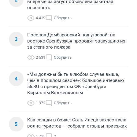
впервые за август объявлена ракетная
опасность
4 419
Обсудить
Поселок Домбаровский под угрозой: на
3
востоке Оренбуржья проводят эвакуацию из-
за степного пожара
2 531
Обсудить
«Мы должны быть в любом случае выше,
4
чем в прошлом сезоне»: большое интервью
56.RU с президентом ФК «Оренбург»
Кириллом Волженкиным
1 972
Обсудить
Как сельди в бочке: Соль-Илецк захлестнула
5
волна туристов — собрали отзывы приезжих
1 715
2