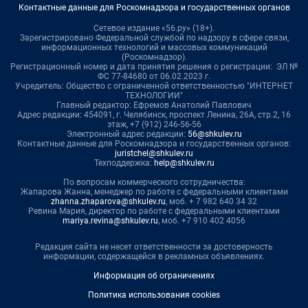
Контактные данные для Роскомнадзора и государственных органов
Сетевое издание «56.ру» (18+).
Зарегистрировано Федеральной службой по надзору в сфере связи,
информационных технологий и массовых коммуникаций
(Роскомнадзор).
Регистрационный номер и дата принятия решения о регистрации: ЭЛ №
ФС 77-84680 от 06.02.2023 г.
Учредитель: Общество с ограниченной ответственностью "ИНТЕРНЕТ
ТЕХНОЛОГИИ"
Главный редактор: Ефремов Анатолий Павлович
Адрес редакции: 454091, г. Челябинск, проспект Ленина, 26А, стр.2, 16
этаж, +7 (912) 246-56-56
Электронный адрес редакции:
56@shkulev.ru
Контактные данные для Роскомнадзора и государственных органов:
juristchel@shkulev.ru
Техподдержка:
help@shkulev.ru
По вопросам коммерческого сотрудничества:
Жапарова Жанна, менеджер по работе с федеральными клиентами
zhanna.zhaparova@shkulev.ru
, моб. + 7 982 640 34 32
Ревина Мария, директор по работе с федеральными клиентами
mariya.revina@shkulev.ru
, моб. +7 910 402 4056
Редакция сайта не несет ответственности за достоверность
информации, содержащейся в рекламных объявлениях.
Информация об ограничениях
Политика использования cookies