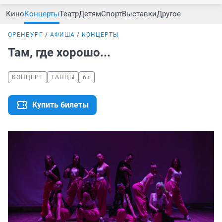
Кино
Концерты
Театр
Детям
Спорт
Выставки
Другое
ОРЕНБУРГ
АФИША
КОНЦЕРТЫ
Там, где хорошо...
КОНЦЕРТ
ТАНЦЫ
6+
Купить билеты