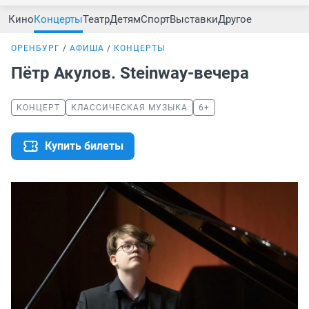
Кино
Концерты
Театр
Детям
Спорт
Выставки
Другое
ОРЕНБУРГ
АФИША
КОНЦЕРТЫ
Пётр Акулов. Steinway-вечера
КОНЦЕРТ
КЛАССИЧЕСКАЯ МУЗЫКА
6+
Купить билеты