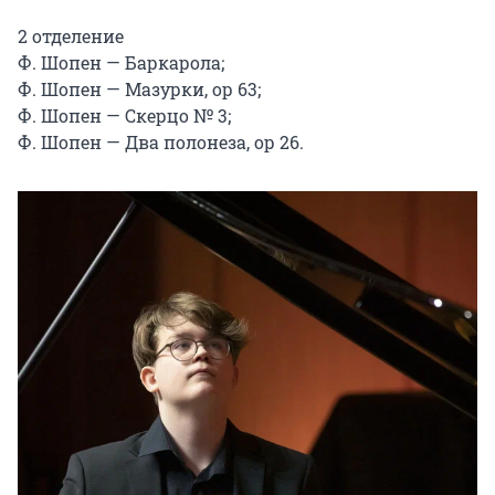
2 отделение

Ф. Шопен — Баркарола;

Ф. Шопен — Мазурки, ор 63;

Ф. Шопен — Скерцо № 3;

Ф. Шопен — Два полонеза, ор 26.