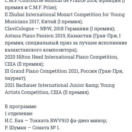
C.M.F.-Concourse Musical de France 2014, Франция (I 
премия и C.M.F. Prize);

II Zhuhai International Mozart Competition for Young 
Musicians 2017, Китай (I премия);

ClaviCologne — NRW, 2018 Германия (I премия);

Astana Piano Passion 2019, Казахстан (Гран-При, I 
премия, специальный приз за лучшее исполнение 
казахстанского композитора);

2020 Hilton Head International Piano Competition, 
США (II премия);

III Grand Piano Competition 2021, Россия (Гран-При, 
лауреат);

2021 Bachauer International Junior &amp; Young 
Artists Competition, США (II премия).

В программе:

1 отделение

И.С. Бах — Токката BWV910 фа-диез минор;

Р. Шуман — Соната № 1.
