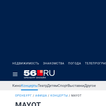
НЕДВИЖИМОСТЬ
ЗНАКОМСТВА
ПОГОДА
ТЕЛЕПРОГР
Кино
Концерты
Театр
Детям
Спорт
Выставки
Другое
ОРЕНБУРГ
АФИША
КОНЦЕРТЫ
MAYOT
MAYOT