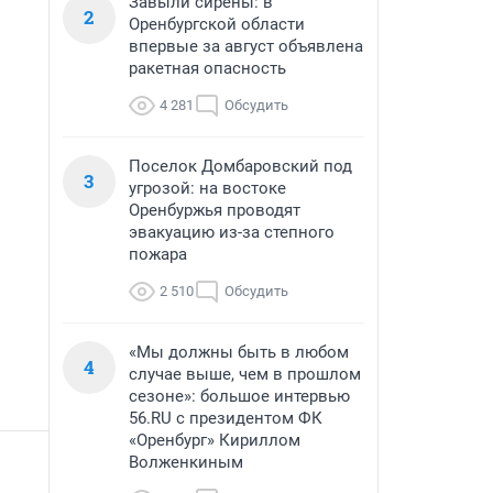
Завыли сирены: в
2
Оренбургской области
впервые за август объявлена
ракетная опасность
4 281
Обсудить
Поселок Домбаровский под
3
угрозой: на востоке
Оренбуржья проводят
эвакуацию из-за степного
пожара
2 510
Обсудить
«Мы должны быть в любом
4
случае выше, чем в прошлом
сезоне»: большое интервью
56.RU с президентом ФК
«Оренбург» Кириллом
Волженкиным