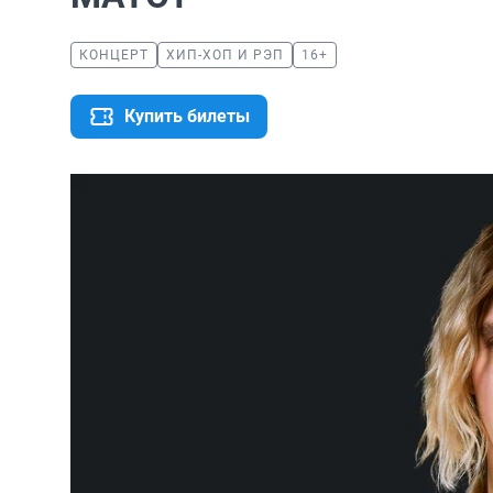
КОНЦЕРТ
ХИП-ХОП И РЭП
16+
Купить билеты