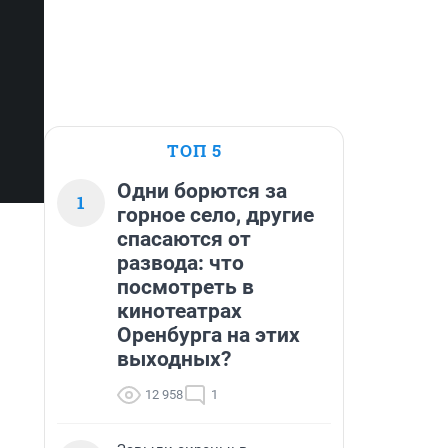
ТОП 5
Одни борются за
1
горное село, другие
спасаются от
развода: что
посмотреть в
кинотеатрах
Оренбурга на этих
выходных?
12 958
1