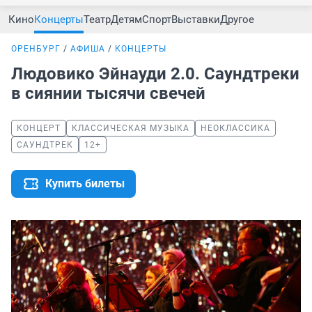
Кино
Концерты
Театр
Детям
Спорт
Выставки
Другое
ОРЕНБУРГ
АФИША
КОНЦЕРТЫ
Людовико Эйнауди 2.0. Саундтреки
в сиянии тысячи свечей
КОНЦЕРТ
КЛАССИЧЕСКАЯ МУЗЫКА
НЕОКЛАССИКА
САУНДТРЕК
12+
Купить билеты