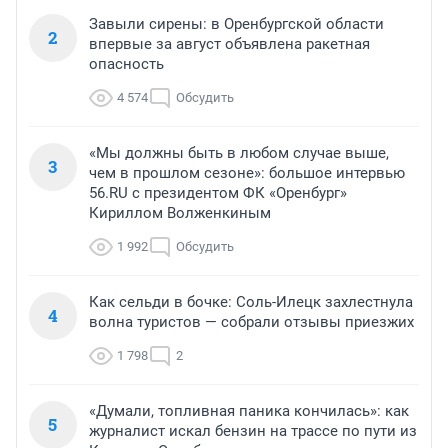
Завыли сирены: в Оренбургской области
2
впервые за август объявлена ракетная
опасность
4 574
Обсудить
«Мы должны быть в любом случае выше,
3
чем в прошлом сезоне»: большое интервью
56.RU с президентом ФК «Оренбург»
Кириллом Волженкиным
1 992
Обсудить
Как сельди в бочке: Соль-Илецк захлестнула
4
волна туристов — собрали отзывы приезжих
1 798
2
«Думали, топливная паника кончилась»: как
5
журналист искал бензин на трассе по пути из