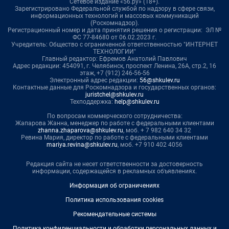
Сетевое издание «56.ру» (18+).
Зарегистрировано Федеральной службой по надзору в сфере связи,
информационных технологий и массовых коммуникаций
(Роскомнадзор).
Регистрационный номер и дата принятия решения о регистрации: ЭЛ №
ФС 77-84680 от 06.02.2023 г.
Учредитель: Общество с ограниченной ответственностью "ИНТЕРНЕТ
ТЕХНОЛОГИИ"
Главный редактор: Ефремов Анатолий Павлович
Адрес редакции: 454091, г. Челябинск, проспект Ленина, 26А, стр.2, 16
этаж, +7 (912) 246-56-56
Электронный адрес редакции:
56@shkulev.ru
Контактные данные для Роскомнадзора и государственных органов:
juristchel@shkulev.ru
Техподдержка:
help@shkulev.ru
По вопросам коммерческого сотрудничества:
Жапарова Жанна, менеджер по работе с федеральными клиентами
zhanna.zhaparova@shkulev.ru
, моб. + 7 982 640 34 32
Ревина Мария, директор по работе с федеральными клиентами
mariya.revina@shkulev.ru
, моб. +7 910 402 4056
Редакция сайта не несет ответственности за достоверность
информации, содержащейся в рекламных объявлениях.
Информация об ограничениях
Политика использования cookies
Рекомендательные системы
Политика конфиденциальности и обработки персональных данных и