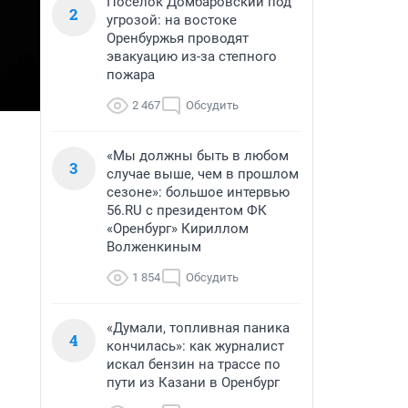
Поселок Домбаровский под
2
угрозой: на востоке
Оренбуржья проводят
эвакуацию из-за степного
пожара
2 467
Обсудить
«Мы должны быть в любом
3
случае выше, чем в прошлом
сезоне»: большое интервью
56.RU с президентом ФК
«Оренбург» Кириллом
Волженкиным
1 854
Обсудить
«Думали, топливная паника
4
кончилась»: как журналист
искал бензин на трассе по
пути из Казани в Оренбург