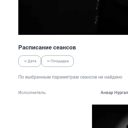
Расписание сеансов
Дата
Площадка
По выбранным параметрам сеансов не найдено
Исполнитель:
Анвар Нурга