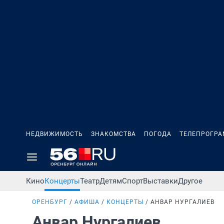
НЕДВИЖИМОСТЬ
ЗНАКОМСТВА
ПОГОДА
ТЕЛЕПРОГР
Кино
Концерты
Театр
Детям
Спорт
Выставки
Другое
ОРЕНБУРГ
АФИША
КОНЦЕРТЫ
АНВАР НУРГАЛИЕВ
Анвар Нургалиев