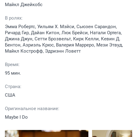
Майкл Джейкобс
В ролях:
Эмма Робертс, Уильям Х. Мэйси, Сьюзен Сарандон,
Ричард Гир, Дайан Китон, Люк Брейси, Натали Ортега,
Джина Джун, Сетти Брозвельт, Кирк Келли, Кевин Д.
Бентон, Азриэль Крюс, Валерия Марреро, Мези Этвуд,
Майкл Кострофф, Эдриэнн Ловетт
Время:
95 мин.
Страна:
США
Оригинальное название:
Maybe I Do