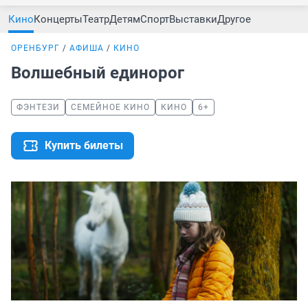
Кино
Концерты
Театр
Детям
Спорт
Выставки
Другое
ОРЕНБУРГ
АФИША
КИНО
Волшебный единорог
ФЭНТЕЗИ
СЕМЕЙНОЕ КИНО
КИНО
6+
Купить билеты