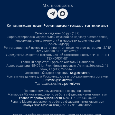
Мы в соцсетях
Контактные данные для Роскомнадзора и государственных органов
Сетевое издание «56.ру» (18+).
Зарегистрировано Федеральной службой по надзору в сфере связи,
информационных технологий и массовых коммуникаций
(Роскомнадзор).
Регистрационный номер и дата принятия решения о регистрации: ЭЛ №
ФС 77-84680 от 06.02.2023 г.
Учредитель: Общество с ограниченной ответственностью "ИНТЕРНЕТ
ТЕХНОЛОГИИ"
Главный редактор: Ефремов Анатолий Павлович
Адрес редакции: 454091, г. Челябинск, проспект Ленина, 26А, стр.2, 16
этаж, +7 (912) 246-56-56
Электронный адрес редакции:
56@shkulev.ru
Контактные данные для Роскомнадзора и государственных органов:
juristchel@shkulev.ru
Техподдержка:
help@shkulev.ru
По вопросам коммерческого сотрудничества:
Жапарова Жанна, менеджер по работе с федеральными клиентами
zhanna.zhaparova@shkulev.ru
, моб. + 7 982 640 34 32
Ревина Мария, директор по работе с федеральными клиентами
mariya.revina@shkulev.ru
, моб. +7 910 402 4056
Редакция сайта не несет ответственности за достоверность