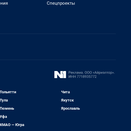
ения
Спецпроекты
Тольятти
Чита
Тула
Якутск
Тюмень
Ярославль
Уфа
ХМАО — Югра