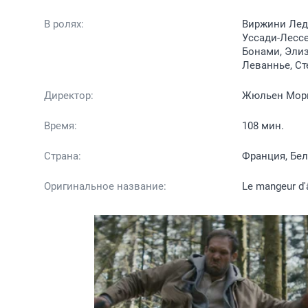
В ролях:
Виржини Леду
Уссади-Лессе
Бонами, Элиз
Леваннье, Ст
Директор:
Жюльен Мори
Время:
108 мин.
Страна:
Франция, Бел
Оригинальное название:
Le mangeur d