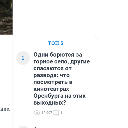
ТОП 5
Одни борются за
1
горное село, другие
спасаются от
развода: что
посмотреть в
кинотеатрах
Оренбурга на этих
выходных?
ие, 
12 997
1