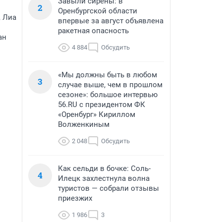
Завыли сирены: в
2
Оренбургской области
, Лиа
впервые за август объявлена
ракетная опасность
ан
4 884
Обсудить
«Мы должны быть в любом
3
случае выше, чем в прошлом
сезоне»: большое интервью
56.RU с президентом ФК
«Оренбург» Кириллом
Волженкиным
2 048
Обсудить
Как сельди в бочке: Соль-
4
Илецк захлестнула волна
туристов — собрали отзывы
приезжих
1 986
3