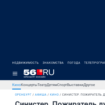
НЕДВИЖИМОСТЬ
ЗНАКОМСТВА
ПОГОДА
ТЕЛЕПРОГР
Кино
Концерты
Театр
Детям
Спорт
Выставки
Другое
ОРЕНБУРГ
АФИША
КИНО
СИНИСТЕР. ПОЖИРАТЕЛЬ 
Синистер. Пожиратель 