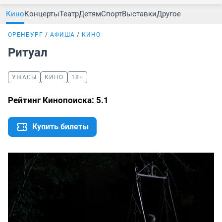
Кино
Концерты
Театр
Детям
Спорт
Выставки
Другое
ОРЕНБУРГ
АФИША
КИНО
Ритуал
УЖАСЫ
КИНО
18+
Рейтинг Кинопоиска: 5.1
Купить билеты