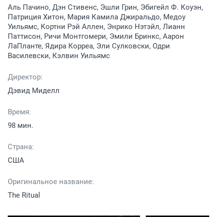
Аль Пачино, Дэн Стивенс, Эшли Грин, Эбигейл Ф. Коуэн,
Патриция Хитон, Мария Камила Джиральдо, Медоу
Уильямс, Кортни Рэй Аллен, Энрико Нэтэйл, Лианн
Паттисон, Ричи Монтгомери, Эмили Бринкс, Аарон
ЛаПланте, Ядира Корреа, Эли Сулковски, Одри
Василевски, Кэлвин Уильямс
Директор:
Дэвид Миделл
Время:
98 мин.
Страна:
США
Оригинальное название:
The Ritual