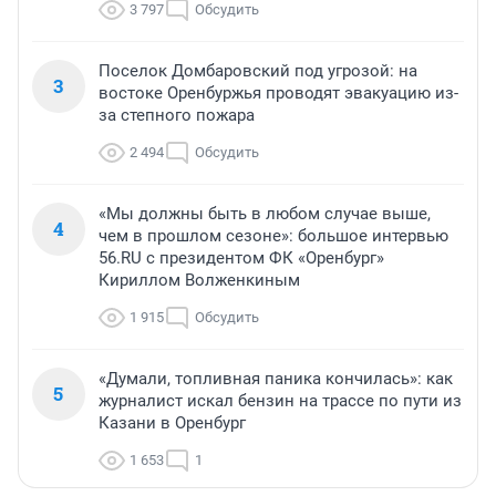
3 797
Обсудить
Поселок Домбаровский под угрозой: на
3
востоке Оренбуржья проводят эвакуацию из-
за степного пожара
2 494
Обсудить
«Мы должны быть в любом случае выше,
4
чем в прошлом сезоне»: большое интервью
56.RU с президентом ФК «Оренбург»
Кириллом Волженкиным
1 915
Обсудить
«Думали, топливная паника кончилась»: как
5
журналист искал бензин на трассе по пути из
Казани в Оренбург
1 653
1