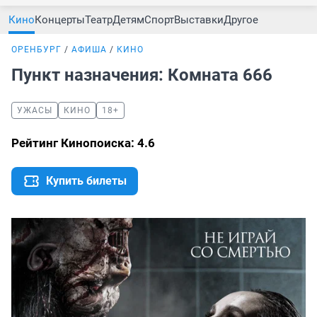
Кино
Концерты
Театр
Детям
Спорт
Выставки
Другое
ОРЕНБУРГ
АФИША
КИНО
Пункт назначения: Комната 666
УЖАСЫ
КИНО
18+
Рейтинг Кинопоиска: 4.6
Купить билеты