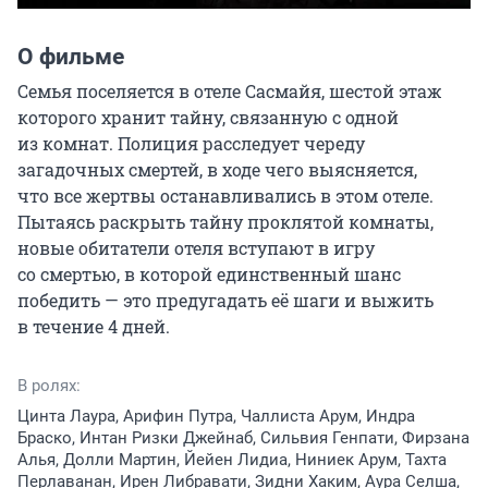
О фильме
Семья поселяется в отеле Сасмайя, шестой этаж 
которого хранит тайну, связанную с одной 
из комнат. Полиция расследует череду 
загадочных смертей, в ходе чего выясняется, 
что все жертвы останавливались в этом отеле. 
Пытаясь раскрыть тайну проклятой комнаты, 
новые обитатели отеля вступают в игру 
со смертью, в которой единственный шанс 
победить — это предугадать её шаги и выжить 
в течение 4 дней.
В ролях:
Цинта Лаура, Арифин Путра, Чаллиста Арум, Индра
Браско, Интан Ризки Джейнаб, Сильвия Генпати, Фирзана
Алья, Долли Мартин, Йейен Лидиа, Ниниек Арум, Тахта
Перлаванан, Ирен Либравати, Зидни Хаким, Аура Селша,