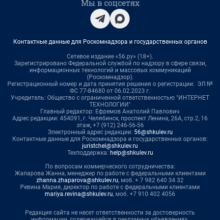
Мы в соцсетях
Контактные данные для Роскомнадзора и государственных органов
Сетевое издание «56.ру» (18+).
Зарегистрировано Федеральной службой по надзору в сфере связи,
информационных технологий и массовых коммуникаций
(Роскомнадзор).
Регистрационный номер и дата принятия решения о регистрации: ЭЛ №
ФС 77-84680 от 06.02.2023 г.
Учредитель: Общество с ограниченной ответственностью "ИНТЕРНЕТ
ТЕХНОЛОГИИ"
Главный редактор: Ефремов Анатолий Павлович
Адрес редакции: 454091, г. Челябинск, проспект Ленина, 26А, стр.2, 16
этаж, +7 (912) 246-56-56
Электронный адрес редакции:
56@shkulev.ru
Контактные данные для Роскомнадзора и государственных органов:
juristchel@shkulev.ru
Техподдержка:
help@shkulev.ru
По вопросам коммерческого сотрудничества:
Жапарова Жанна, менеджер по работе с федеральными клиентами
zhanna.zhaparova@shkulev.ru
, моб. + 7 982 640 34 32
Ревина Мария, директор по работе с федеральными клиентами
mariya.revina@shkulev.ru
, моб. +7 910 402 4056
Редакция сайта не несет ответственности за достоверность
информации, содержащейся в рекламных объявлениях.