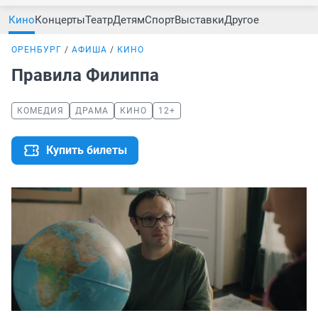
Кино
Концерты
Театр
Детям
Спорт
Выставки
Другое
ОРЕНБУРГ
АФИША
КИНО
Правила Филиппа
КОМЕДИЯ
ДРАМА
КИНО
12+
Купить билеты