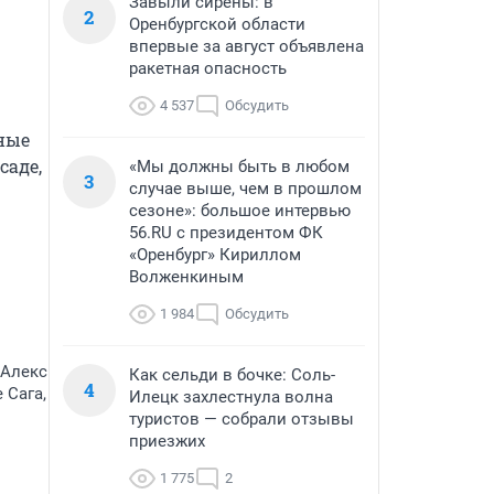
Завыли сирены: в
2
Оренбургской области
впервые за август объявлена
ракетная опасность
4 537
Обсудить
ные 
аде, 
«Мы должны быть в любом
3
случае выше, чем в прошлом
сезоне»: большое интервью
56.RU с президентом ФК
«Оренбург» Кириллом
Волженкиным
1 984
Обсудить
 Алекс
Как сельди в бочке: Соль-
4
 Сага,
Илецк захлестнула волна
туристов — собрали отзывы
приезжих
1 775
2