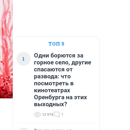
ТОП 5
Одни борются за
1
горное село, другие
спасаются от
развода: что
посмотреть в
кинотеатрах
Оренбурга на этих
выходных?
12 974
1