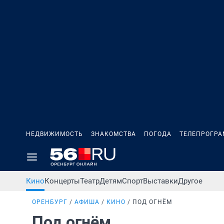
НЕДВИЖИМОСТЬ
ЗНАКОМСТВА
ПОГОДА
ТЕЛЕПРОГР
Кино
Концерты
Театр
Детям
Спорт
Выставки
Другое
ОРЕНБУРГ
АФИША
КИНО
ПОД ОГНЁМ
Под огнём