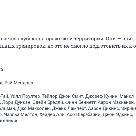
ывается глубоко на вражеской территории. Они — элит
ых тренировок, но это не смогло подготовить их к ос
25
д, Рэй Мендоса
-Тай, Уилл Поултер, Тейлор Джон Смит, Джозеф Куинн, Майкл
 Лори Дункан, Эдейн Брэдли, Финн Беннетт, Аарон Маккензи,
олцман, Джо Макколей, Джейк Ламперт, Аарон Дикинс, Энрике
, Чарльз Мелтон, Хейдер Али, Асо Шерабаяни, Джон Эдкинс,
нгеликис