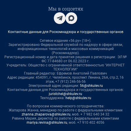
Мы в соцсетях
Контактные данные для Роскомнадзора и государственных органов
Сетевое издание «56.ру» (18+).
Зарегистрировано Федеральной службой по надзору в сфере связи,
информационных технологий и массовых коммуникаций
(Роскомнадзор).
Регистрационный номер и дата принятия решения о регистрации: ЭЛ №
ФС 77-84680 от 06.02.2023 г.
Учредитель: Общество с ограниченной ответственностью "ИНТЕРНЕТ
ТЕХНОЛОГИИ"
Главный редактор: Ефремов Анатолий Павлович
Адрес редакции: 454091, г. Челябинск, проспект Ленина, 26А, стр.2, 16
этаж, +7 (912) 246-56-56
Электронный адрес редакции:
56@shkulev.ru
Контактные данные для Роскомнадзора и государственных органов:
juristchel@shkulev.ru
Техподдержка:
help@shkulev.ru
По вопросам коммерческого сотрудничества:
Жапарова Жанна, менеджер по работе с федеральными клиентами
zhanna.zhaparova@shkulev.ru
, моб. + 7 982 640 34 32
Ревина Мария, директор по работе с федеральными клиентами
mariya.revina@shkulev.ru
, моб. +7 910 402 4056