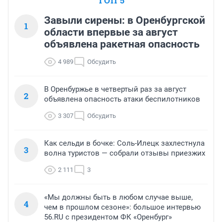
ТОП 5
Завыли сирены: в Оренбургской
1
области впервые за август
объявлена ракетная опасность
4 989
Обсудить
В Оренбуржье в четвертый раз за август
2
объявлена опасность атаки беспилотников
3 307
Обсудить
Как сельди в бочке: Соль-Илецк захлестнула
3
волна туристов — собрали отзывы приезжих
2 111
3
«Мы должны быть в любом случае выше,
4
чем в прошлом сезоне»: большое интервью
56.RU с президентом ФК «Оренбург»