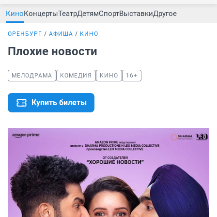
Кино
Концерты
Театр
Детям
Спорт
Выставки
Другое
ОРЕНБУРГ
АФИША
КИНО
Плохие новости
МЕЛОДРАМА
КОМЕДИЯ
КИНО
16+
Купить билеты